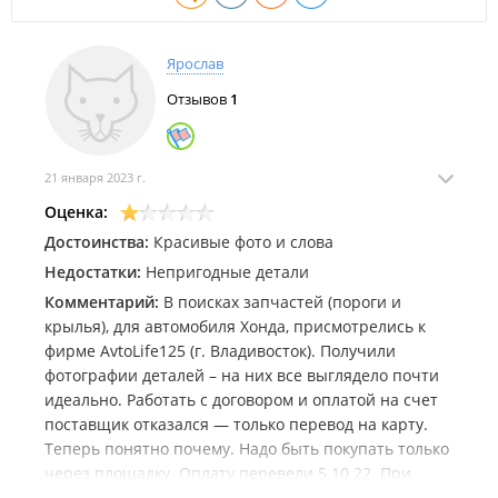
Ярослав
Отзывов
1
21 января 2023 г.
Оценка:
Достоинства:
Красивые фото и слова
Недостатки:
Непригодные детали
Комментарий:
В поисках запчастей (пороги и
крылья), для автомобиля Хонда, присмотрелись к
фирме AvtoLife125 (г. Владивосток). Получили
фотографии деталей – на них все выглядело почти
идеально. Работать с договором и оплатой на счет
поставщик отказался — только перевод на карту.
Теперь понятно почему. Надо быть покупать только
через площадку. Оплату перевели 5.10.22. При
получении детали же с удивлением обнаружили,