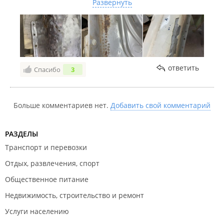
Развернуть
что она вообще непригодна для использования –
гнутая и дырки почти по всей поверхности.
Урегулировать вопрос не получилось – сначала нас
просто игнорировали, а потом просто отказали. Не
советуем связываться с этой фирмой.
ответить
Спасибо
3
Больше комментариев нет.
Добавить свой комментарий
РАЗДЕЛЫ
Транспорт и перевозки
Отдых, развлечения, спорт
Общественное питание
Недвижимость, строительство и ремонт
Услуги населению