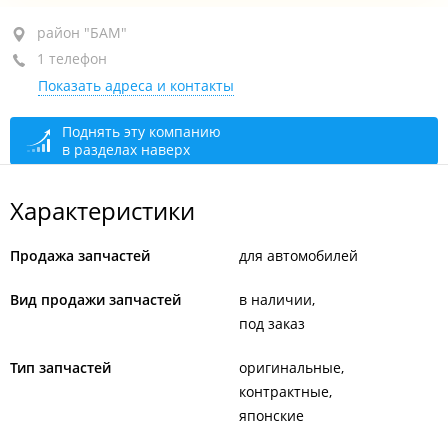
район "БАМ", ул. Днепровская, 29 стр. 25
район "БАМ"
1 телефон
+7 914 704-74-60
Показать адреса и контакты
открыто: 09:00–18:00
Поднять эту компанию
в разделах наверх
Характеристики
Продажа запчастей
для автомобилей
Вид продажи запчастей
в наличии
под заказ
Тип запчастей
оригинальные
контрактные
японские