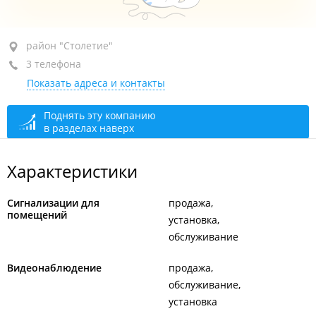
район "Столетие", ул. Волховская, 29
район "Столетие"
3 телефона
оф. 505
Показать адреса и контакты
+7 902 505-45-25
+7 902 505-68-00
пульт охраны
Поднять эту компанию
в разделах наверх
+7 902 488-82-44
сегодня закрыто
Характеристики
Сигнализации для
продажа
помещений
установка
обслуживание
Видеонаблюдение
продажа
обслуживание
установка