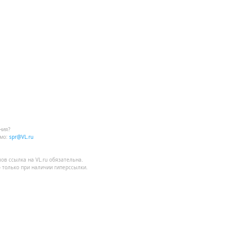
ния?
мо:
spr@VL.ru
лов
ссылка на VL.ru
обязательна.
 только при наличии гиперссылки.