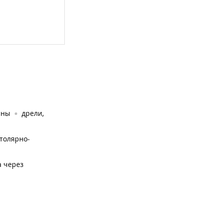
ины
дрели,
толярно-
а через