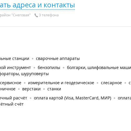
ать адреса и контакты
район "Снеговая"
3 телефона
льные станции
сварочные аппараты
ной инструмент
бензопилы
болгарки, шлифовальные маш
фораторы, шуруповерты
осервисное
измерительное и геодезическое
слесарное
с
тничное
верстаки
станки
ичный расчёт
оплата картой (Visa, MasterCard, МИР)
оплат
чётный счёт