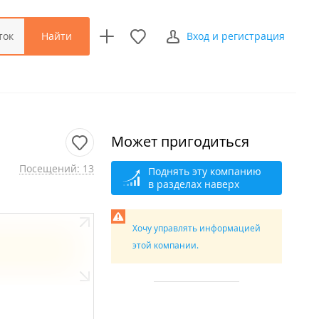
Найти
ток
Вход и регистрация
Может пригодиться
Посещений: 13
Поднять эту компанию
в разделах наверх
Хочу управлять информацией
этой компании.