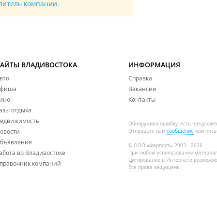
авитель компании.
САЙТЫ ВЛАДИВОСТОКА
ИНФОРМАЦИЯ
вто
Справка
фиша
Вакансии
ино
Контакты
азы отдыха
едвижимость
Обнаружили ошибку, есть предложе
овости
Отправьте нам
сообщение
или пись
бъявления
© ООО «Фарпост», 2003—2026
абота во Владивостоке
При любом использовании материа
Цитирование в Интернете возможно
правочник компаний
Все права защищены.