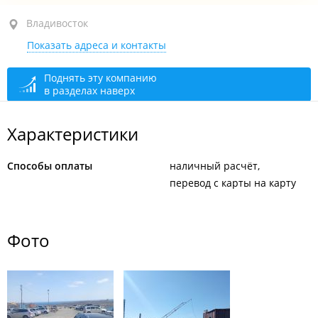
ул. Каштановая, 15 стр. 2
Владивосток
Показать адреса и контакты
круглосуточно
Поднять эту компанию
в разделах наверх
Характеристики
Способы оплаты
наличный расчёт
перевод с карты на карту
Фото