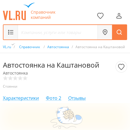
Справочник
компаний
VL.ru
/
Справочник
/
Автостоянка
/
Автостоянка на Каштановой
Автостоянка на Каштановой
Автостоянка
Стоянки
Характеристики
Фото
2
Отзывы