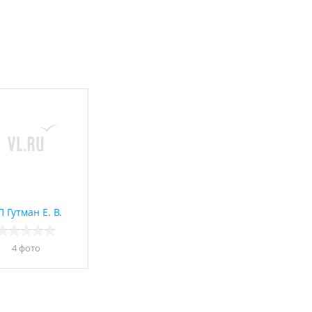
 Гутман Е. В.
4 фото