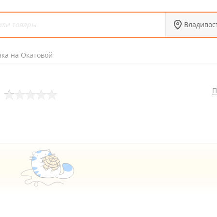
Владивос
нка на Окатовой
П