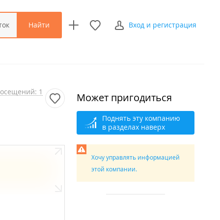
Найти
ток
Вход и регистрация
осещений: 1
Может пригодиться
Поднять эту компанию
в разделах наверх
Хочу управлять информацией
этой компании.