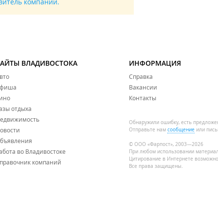
авитель компании.
САЙТЫ ВЛАДИВОСТОКА
ИНФОРМАЦИЯ
вто
Справка
фиша
Вакансии
ино
Контакты
азы отдыха
едвижимость
Обнаружили ошибку, есть предложе
овости
Отправьте нам
сообщение
или пись
бъявления
© ООО «Фарпост», 2003—2026
абота во Владивостоке
При любом использовании материа
Цитирование в Интернете возможно
правочник компаний
Все права защищены.