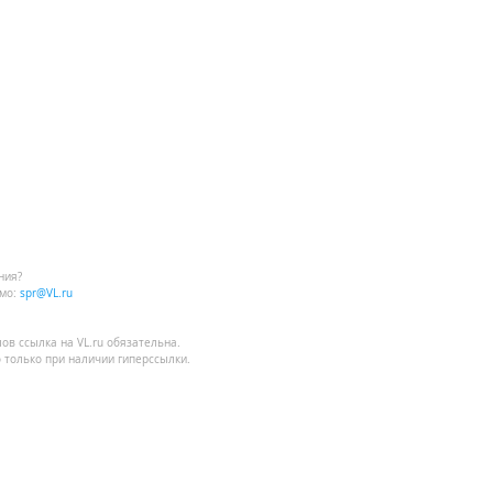
ния?
мо:
spr@VL.ru
лов
ссылка на VL.ru
обязательна.
 только при наличии гиперссылки.