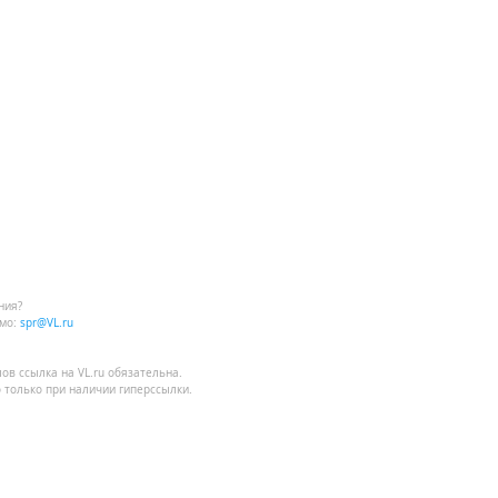
ния?
мо:
spr@VL.ru
лов
ссылка на VL.ru
обязательна.
 только при наличии гиперссылки.