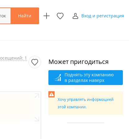
Найти
ток
Вход и регистрация
осещений: 1
Может пригодиться
Поднять эту компанию
в разделах наверх
Хочу управлять информацией
этой компании.