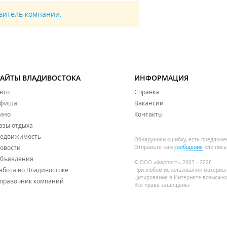
авитель компании.
САЙТЫ ВЛАДИВОСТОКА
ИНФОРМАЦИЯ
вто
Справка
фиша
Вакансии
ино
Контакты
азы отдыха
едвижимость
Обнаружили ошибку, есть предложе
овости
Отправьте нам
сообщение
или пись
бъявления
© ООО «Фарпост», 2003—2026
абота во Владивостоке
При любом использовании материа
Цитирование в Интернете возможно
правочник компаний
Все права защищены.