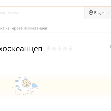
Владивос
нка на Героев-Тихоокеанцев
ихоокеанцев
П