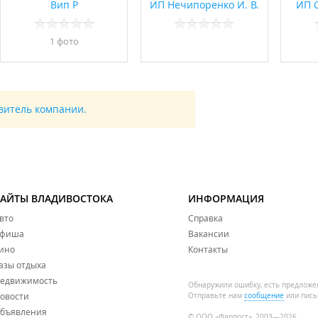
Вип Р
ИП Нечипоренко И. В.
ИП С
1 фото
авитель компании.
САЙТЫ ВЛАДИВОСТОКА
ИНФОРМАЦИЯ
вто
Справка
фиша
Вакансии
ино
Контакты
азы отдыха
едвижимость
Обнаружили ошибку, есть предложе
овости
Отправьте нам
сообщение
или пись
бъявления
© ООО «Фарпост», 2003—2026