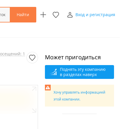
Найти
ток
Вход и регистрация
осещений: 1
Может пригодиться
Поднять эту компанию
в разделах наверх
Хочу управлять информацией
этой компании.