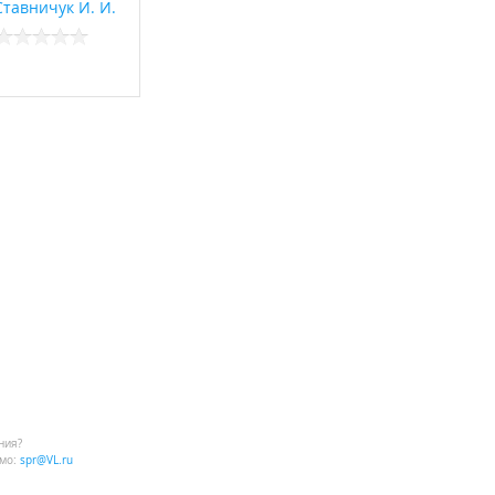
тавничук И. И.
ния?
мо:
spr@VL.ru