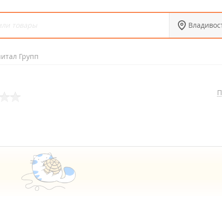
Владивос
питал Групп
П