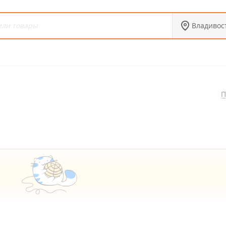
Владивос
П