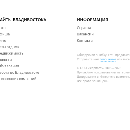
САЙТЫ ВЛАДИВОСТОКА
ИНФОРМАЦИЯ
вто
Справка
фиша
Вакансии
ино
Контакты
азы отдыха
едвижимость
Обнаружили ошибку, есть предложе
овости
Отправьте нам
сообщение
или пись
бъявления
© ООО «Фарпост», 2003—2026
абота во Владивостоке
При любом использовании материа
Цитирование в Интернете возможно
правочник компаний
Все права защищены.