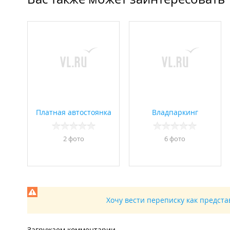
Платная автостоянка
Владпаркинг
2 фото
6 фото
Хочу вести переписку как предст
Загружаем комментарии...