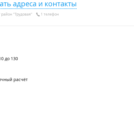
ать адреса и контакты
район "Трудовая"
1 телефон
10 до 130
ичный расчёт