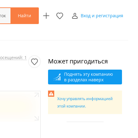
Найти
ток
Вход и регистрация
осещений: 1
Может пригодиться
Поднять эту компанию
в разделах наверх
Хочу управлять информацией
этой компании.