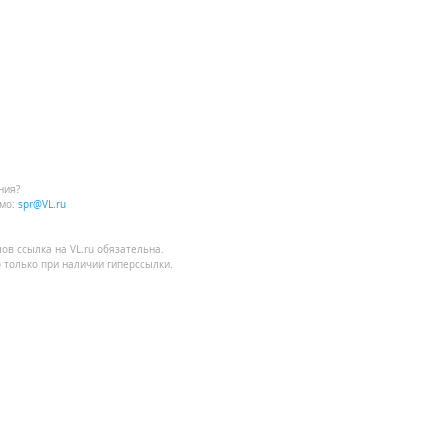
ния?
мо:
spr@VL.ru
лов
ссылка на VL.ru
обязательна.
 только при наличии гиперссылки.