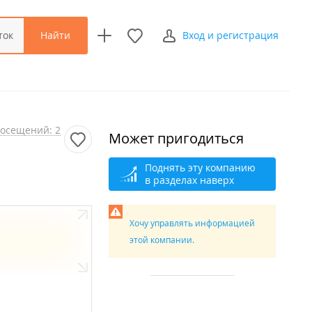
Найти
ток
Вход и регистрация
осещений: 2
Может пригодиться
Поднять эту компанию
в разделах наверх
Хочу управлять информацией
этой компании.