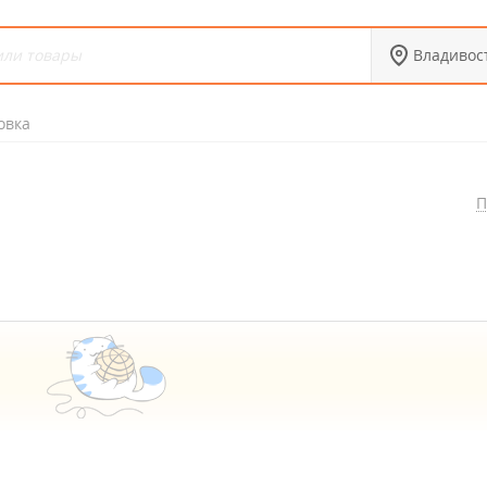
Владивос
овка
П