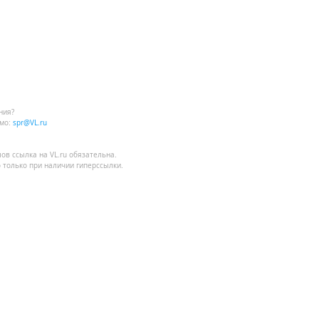
ния?
мо:
spr@VL.ru
лов
ссылка на VL.ru
обязательна.
 только при наличии гиперссылки.