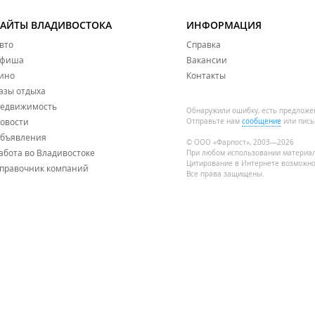
САЙТЫ ВЛАДИВОСТОКА
ИНФОРМАЦИЯ
вто
Справка
фиша
Вакансии
ино
Контакты
азы отдыха
едвижимость
Обнаружили ошибку, есть предложе
овости
Отправьте нам
сообщение
или пись
бъявления
© ООО «Фарпост», 2003—2026
абота во Владивостоке
При любом использовании материа
Цитирование в Интернете возможно
правочник компаний
Все права защищены.