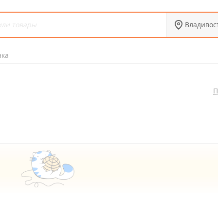
Владивос
нка
П