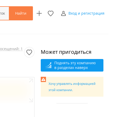
Найти
ток
Вход и регистрация
осещений: 1
Может пригодиться
Поднять эту компанию
в разделах наверх
Хочу управлять информацией
этой компании.