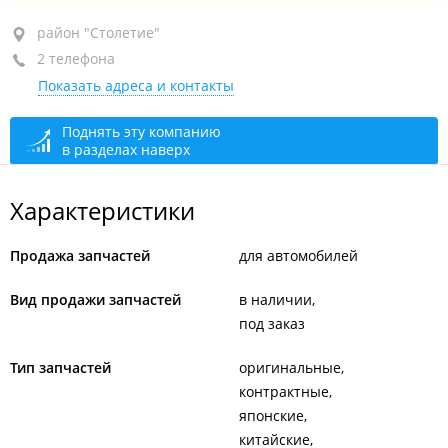
район "Столетие", ул. Камская, 31
район "Столетие"
2 телефона
+7 964 440-75-50
Показать адреса и контакты
+7 914 965-38-81
закрыто, откроется в 10:00
Поднять эту компанию
в разделах наверх
Характеристики
Продажа запчастей
для автомобилей
Вид продажи запчастей
в наличии
под заказ
Тип запчастей
оригинальные
контрактные
японские
китайские