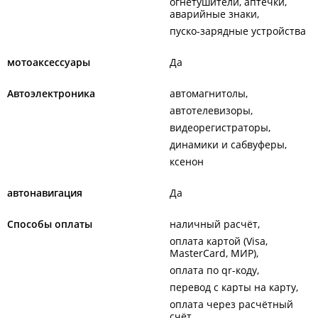
огнетушители, аптечки,
аварийные знаки
пуско-зарядные устройства
мотоаксессуары
Да
Автоэлектроника
автомагнитолы
автотелевизоры
видеорегистраторы
динамики и сабвуферы
ксенон
автонавигация
Да
Способы оплаты
наличный расчёт
оплата картой (Visa,
MasterCard, МИР)
оплата по qr-коду
перевод с карты на карту
оплата через расчётный
счёт