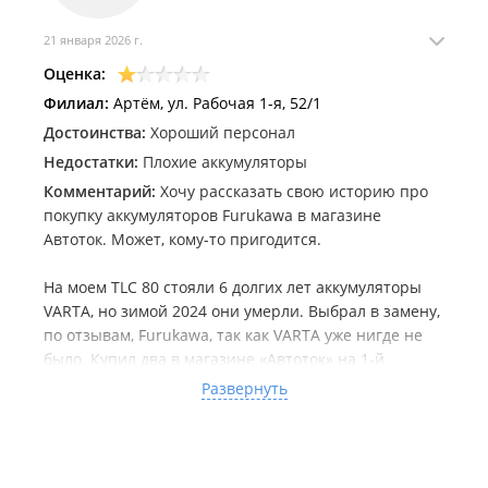
21 января 2026 г.
Оценка:
Филиал:
Артём, ул. Рабочая 1-я, 52/1
Достоинства:
Хороший персонал
Недостатки:
Плохие аккумуляторы
Комментарий:
Хочу рассказать свою историю про
покупку аккумуляторов Furukawa в магазине
Автоток. Может, кому-то пригодится.
На моем TLC 80 стояли 6 долгих лет аккумуляторы
VARTA, но зимой 2024 они умерли. Выбрал в замену,
по отзывам, Furukawa, так как VARTA уже нигде не
было. Купил два в магазине «Автоток» на 1-й
Рабочей. Вышло около 48 тысяч за пару — деньги
Развернуть
не малые.
Всё было хорошо, пока в январе 2026 (было под -18)
машина утром не завелась. Снял аккумуляторы — а