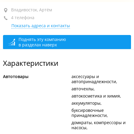
район "Центр", ул. Авроровская, 4
Владивосток, Артём
4 телефона
цокольный этаж
Показать адреса и контакты
+7 902 506-85-18
открыто: 10:00–19:00
Поднять эту компанию
в разделах наверх
Характеристики
Автотовары
аксессуары и
автопринадлежности
авточехлы
автокосметика и химия
аккумуляторы
буксировочные
принадлежности
домкраты, компрессоры и
насосы