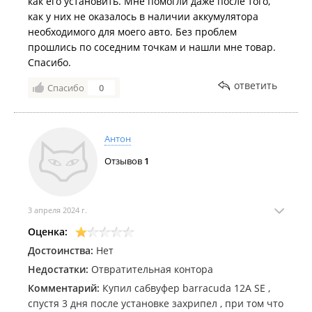
как его установить. Мне помогли даже после того,
идеального мира, где аккумуляторы стоят на полке в
как у них не оказалось в наличии аккумулятора
тепле.
необходимого для моего авто. Без проблем
3. После такого начинаешь сомневаться, а
прошлись по соседним точкам и нашли мне товар.
качественный ли это товар, или под именем
Спасибо.
Furukawa продают что-то не то.
ответить
Спасибо
0
Будьте внимательны. Я свой урок за 48 тысяч
получил.
Антон
Отзывов
1
3 апреля 2024 г.
Оценка:
Достоинства:
Нет
Недостатки:
Отвратительная контора
Комментарий:
Купил сабвуфер barracuda 12A SE ,
спустя 3 дня после установке захрипел , при том что