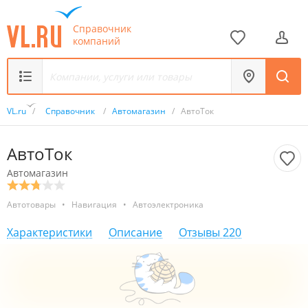
Справочник
компаний
VL.ru
/
Справочник
/
Автомагазин
/
АвтоТок
АвтоТок
Автомагазин
Автотовары
•
Навигация
•
Автоэлектроника
Характеристики
Описание
Отзывы
220