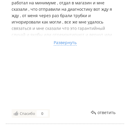
работал на минимуме , отдал в магазин и мне
сказали , что отправили на диагностику вот жду я
жду , от меня через раз брали трубки и
игнорировали как могли , все же мне удалось
связаться и мне сказали что это гарантийный
случай и якобы или отремонтируют и вернут или
дадут другой такой же , на что я сказал , что мне не
Развернуть
нужна эта модель и я хочу сделать возврат , после
чего вот уже как 3 дня вообще не берут трубки и не
отвечают на сообщения , ребят пожалуйста
выбирайте адекватные магазины для покупки
товаров , не рекомендую связываться с этой
конторой , отвратительное отношение к клиентам,
прошло 35 дней с момента сдачи буфера , на
данный момент мне ничего не вернули !
ответить
Спасибо
0