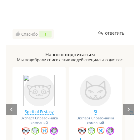
ответить
Спасибо
1
На кого подписаться
Мы подобрали список этих людей специально для вас.
Spirit of Ecstasy
Si
Анге
Эксперт Справочника
Эксперт Справочника
Экс
компаний
компаний