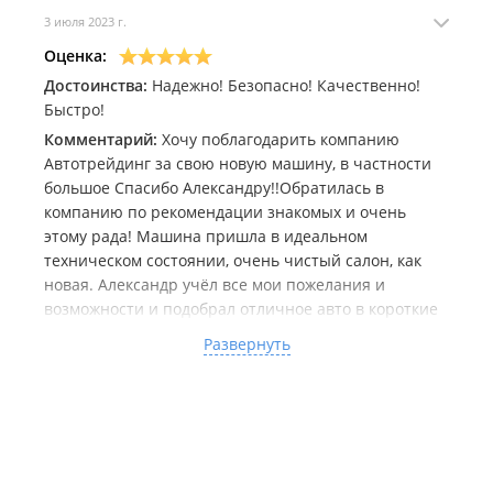
3 июля 2023 г.
Оценка:
Достоинства:
Надежно! Безопасно! Качественно!
Быстро!
Комментарий:
Хочу поблагодарить компанию
Автотрейдинг за свою новую машину, в частности
большое Спасибо Александру!!Обратилась в
компанию по рекомендации знакомых и очень
этому рада! Машина пришла в идеальном
техническом состоянии, очень чистый салон, как
новая. Александр учёл все мои пожелания и
возможности и подобрал отличное авто в короткие
сроки, постоянно был на связи, доступно и понятно
Развернуть
объяснял, поддерживал. Профессионал своего дела.
Считаю что мне очень повезло! Рекомендую от
души! Большое вам спасибо! Желаю успехов и
процветания!