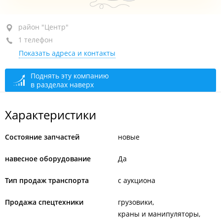
район "Центр", ул. Алеутская, 11
район "Центр"
1 телефон
6-й этаж, оф. 610.5
Показать адреса и контакты
+7 914 694-01-71
открыто: 10:00–18:00
Поднять эту компанию
в разделах наверх
Характеристики
Состояние запчастей
новые
навесное оборудование
Да
Тип продаж транспорта
с аукциона
Продажа спецтехники
грузовики
краны и манипуляторы