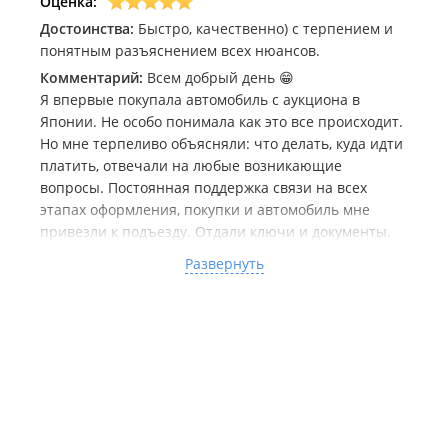
Оценка:
Достоинства:
Быстро, качественно) с терпением и
понятным разъяснением всех нюансов.
Комментарий:
Всем добрый день 😁
Я впервые покупала автомобиль с аукциона в
Японии. Не особо понимала как это все происходит.
Но мне терпеливо объясняли: что делать, куда идти
платить, отвечали на любые возникающие
вопросы. Постоянная поддержка связи на всех
этапах оформления, покупки и автомобиль мне
привезли к подъезду. Отдали ключи и документы.
Идеально❤️ Спасибо большое за оперативность
Развернуть
выбора авто (машину мы выбрали очень быстро)
моя красотка радует меня, она прекрасна )
Я желаю вам процветания и много благодарных
клиентов )Спасибо !