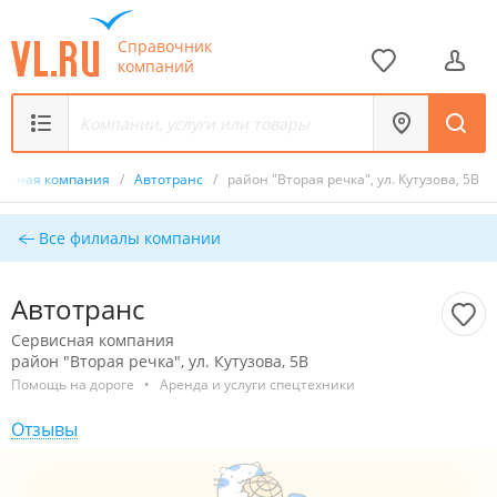
Справочник
компаний
висная компания
/
Автотранс
/
район "Вторая речка", ул. Кутузова, 5В
Все филиалы компании
Автотранс
Сервисная компания
район "Вторая речка", ул. Кутузова, 5В
Помощь на дороге
•
Аренда и услуги спецтехники
Отзывы