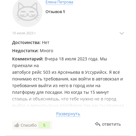
Елена Петрова
Отзывов
1
19 июля 2023 г.
Достоинства:
Нет
Недостатки:
Много
Комментарий:
Вчера 18 июля 2023 года. Мы
приехали на
автобусе рейс 503 из Арсеньева в Уссурийск. Я всё
понимаю есть требования, как войти в автовокзал и
требования выйти из него в город или на
платформу для посадки. Но когда ты 15 минут
стоишь и объясняешь, что тебе нужно не в город
выйти а вернуться на платформу так как ты приехал
и на платформе остались муж сын и вещи, а тебе
Развернуть
отвечают что нет вам нужно в город, при этом орут,
ответить
Спасибо
5
хомят и затыкают рот. И при всём при этом
оказывается выйти то всё таки можно по билету,