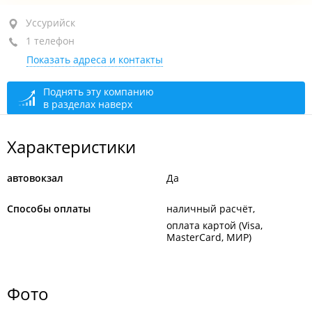
Уссурийск, ул. Чичерина, 121
Уссурийск
1 телефон
+7 984 188-40-06
Показать адреса и контакты
открыто: 05:30–22:00
Поднять эту компанию
в разделах наверх
Характеристики
автовокзал
Да
Способы оплаты
наличный расчёт
оплата картой (Visa,
MasterCard, МИР)
Фото