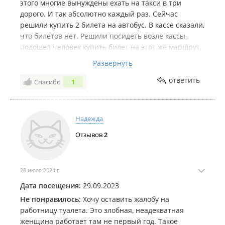
этого многие вынуждены ехать на такси в три
дорого. И так абсолютно каждый раз. Сейчас
решили купить 2 билета на автобус. В кассе сказали,
что билетов нет. Решили посидеть возле кассы,
подошёл человек купить билет на этот же маршрут,
ему сказали, что остался один билет. Почему нам об
Развернуть
этом несчастном билете не сказали?? Один из нас
мог бы уехать. Это действительно какое-то
ответить
Спасибо
1
издевательство
Надежда
Отзывов
2
28 июля 2024 г.
Дата посещения:
29.09.2023
Не понравилось:
Хочу оставить жалобу на
работницу туалета. Это злобная, неадекватная
женщина работает там не первый год. Такое