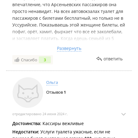
впечатление, что Арсеньевских пассажиров она
просто ненавидит. На всех автовокзалах туалет для
пассажиров с билетами бесплатный, но только не в
Уссурийске. Показываешь этой женщине билеты, ей
пофиг, орёт, хамит, фыркает что все её заколебали,
и заставляет платить. Когда едешь семьёй из 5
человек, то это уже деньги... Сам туалет
Развернуть
замызганный, всё держится "на соплях".
Пора поменять работника, она очень устала
ответить
Спасибо
3
работать, пожалейте её нервы, увольте
Ольга
Отзывов
1
отредактировано 24 июня 2024 г.
Достоинства:
Кассиры вежливые
Недостатки:
Услуги туалета ужасные, если не