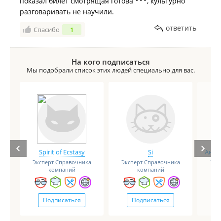
показал билет смотрящая готова ***, культурно
разговаривать не научили.
ответить
Спасибо
1
На кого подписаться
Мы подобрали список этих людей специально для вас.
Spirit of Ecstasy
Si
Анге
Эксперт Справочника
Эксперт Справочника
Экс
компаний
компаний
Подписаться
Подписаться