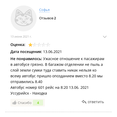
даже если ты только приехал. Огромная просьба
провести беседу с персоналом, особенно с бабушкой
Софья
пенсионеркой из туалета, так как это нонсенс какой-
Отзывов
2
то хамит всём пассажирам, не важно кто перед ней
стоит. Вообщем автовокзалу жирный минус➖.
13 июня 2021 г.
Оценка:
Дата посещения:
13.06.2021
Не понравилось:
Ужасное отношение к пасажирам
в автобусе грязно. В багажом отделении не пыль а
слой земли сумки туда ставить никак нельзя ко
всему автобус пришло опозданием вместо 8.20 мы
отправились 8.40
Автобус номер 601 рейс на 8:20 13.06. 2021
Уссурийск - Находка
ответить
Спасибо
4