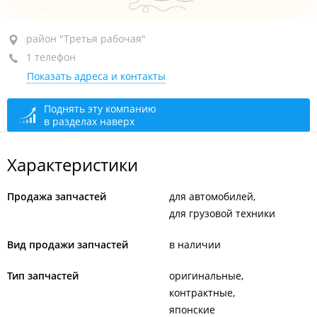
район "Третья рабочая", ул. Высокая, 27
район "Третья рабочая"
1 телефон
+7 964 445-33-33
Показать адреса и контакты
открыто: 10:00–17:00
Поднять эту компанию
в разделах наверх
Характеристики
Продажа запчастей
для автомобилей
для грузовой техники
Вид продажи запчастей
в наличии
Тип запчастей
оригинальные
контрактные
японские