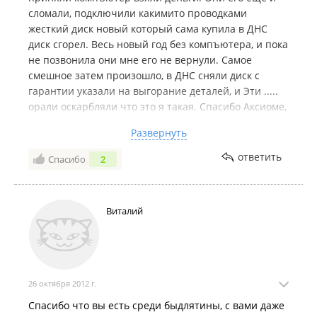
сломали, подключили какимито проводками
жесткий диск новый который сама купила в ДНС
диск сгорел. Весь новый год без компъютера, и пока
не позвонила они мне его не вернули. Самое
смешное затем произошло, в ДНС сняли диск с
гарантии указали на выгорание деталей, и Эти .....
орали оскарбляли что это я такая. Спасибо Аксиоме,
Заступились за женщину, меня, объяснили, тем что
Развернуть
это их неправильная установка сожгла, не первый
раз уже обращаюсь в Аксиому есть такое
ответить
Спасибо
2
выражение: Можете мои слова отнести в банк (кто
не понимает, это значит то-же самое что допустим
алмаз принести в банк) всегда корректны учтивы.
Виталий
Большое спасибо!
26 октября 2012 г.
Спасибо что вы есть среди быдлятины, с вами даже