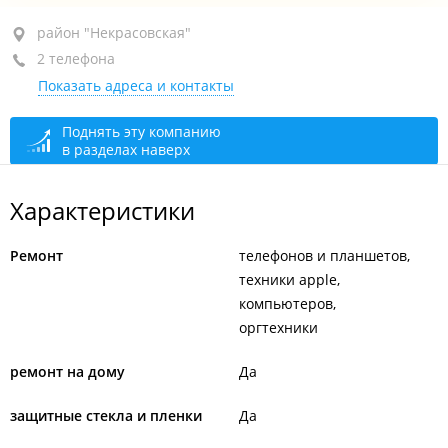
район "Некрасовская", пр-т Красного Знамени, 59
район "Некрасовская"
2 телефона
+7 (423) 249-93-44
Показать адреса и контакты
+7 (423) 277-67-72
сегодня закрыто
Поднять эту компанию
в разделах наверх
Характеристики
Ремонт
телефонов и планшетов
техники apple
компьютеров
оргтехники
ремонт на дому
Да
защитные стекла и пленки
Да