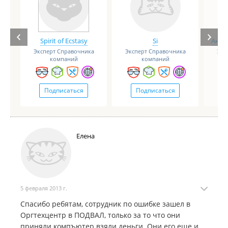
Spirit of Ecstasy
Si
Анге
Эксперт Справочника
Эксперт Справочника
Экс
компаний
компаний
Подписаться
Подписаться
Елена
5 февраля 2013 г.
Спасибо ребятам, сотрудник по ошибке зашел в
Оргтехцентр в ПОДВАЛ, только за то что они
приняли компъютер взяли деньги. Они его еще и