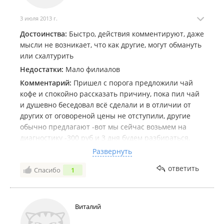
3 июля 2013 г.
Достоинства:
Быстро, действия комментируют, даже
мысли не возникает, что как другие, могут обмануть
или схалтурить
Недостатки:
Мало филиалов
Комментарий:
Пришел с порога предложили чай
кофе и спокойно рассказать причину, пока пил чай
и душевно беседовал всё сделали и в отличии от
других от оговореной цены не отступили, другие
обычно предлагают -вот мы сейчас возьмем на
диагностику -300 руб и 3 дня будем разбираться,
затем предложим вам цену ремонта (цена
Развернуть
оборудования и плюс 1000 рублей за работу) здесь
ответить
Спасибо
1
же и рассказали и напоили чай-кофе и заплатил
только за оборудование - ПРОФИ по симптомам
буквально за 5 секунд диагностировали, и
продемонстрировали на другом стенде что именно
Виталий
эта деталь!!! ВСЕМ РЕКОМЕНДУЮ