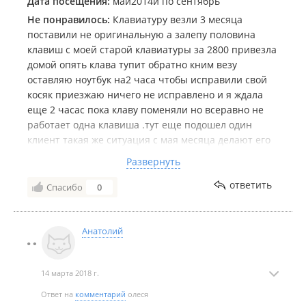
Дата посещения:
май2014и по сентябрь
Не понравилось:
Клавиатуру везли 3 месяца
поставили не оригинальную а залепу половина
клавиш с моей старой клавиатуры за 2800 привезла
домой опять клава тупит обратно кним везу
оставляю ноутбук на2 часа чтобы исправили свой
косяк приезжаю ничего не исправлено и я ждала
еще 2 часас пока клаву поменяли но всеравно не
работает одна клавиша .тут еще подошел один
клиент такая же ситуация с мая месяца делают его
ноутбук разобрали но не сделали и еще вымогали
Развернуть
при мне деньги за хранение .отношение свинское я
так и не вернула ни деньги ни нормальную
ответить
Спасибо
0
клавиатуру.НЕ РЕМОНТИРУЙТе у КуликоваА.Ю
olesya_vdovchenko@ mail.ru
Анатолий
14 марта 2018 г.
Ответ на
комментарий
олеся