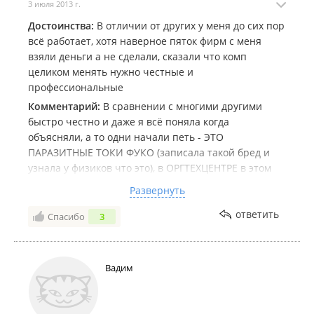
3 июля 2013 г.
Достоинства:
В отличии от других у меня до сих пор
всё работает, хотя наверное пяток фирм с меня
взяли деньги а не сделали, сказали что комп
целиком менять нужно честные и
профессиональные
Комментарий:
В сравнении с многими другими
быстро честно и даже я всё поняла когда
объясняли, а то одни начали петь - ЭТО
ПАРАЗИТНЫЕ ТОКИ ФУКО (записала такой бред и
узнала у физиков что это), в ОРГТЕХЦЕНТРЕ в этом
подвале-меня просто оскорбили - СКАЗАЛИ ЧТО Я С
Развернуть
ПОМОЙКИ им комп принесла, хорошо что над ними
наверху есть профессионалы, даже забыла про этих
ответить
Спасибо
3
негодяев, поначалу обратиться в полицию хотела и
подать иск за оскорбления, хорошо мальчики в
Аксиоме душевные и обстановка уютная настоящая
Вадим
мастерская!