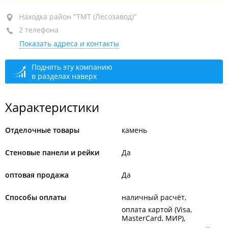
Находка, район "ТМТ (Лесозавод)", ул. Шоссейная,
Находка район "ТМТ (Лесозавод)"
94К
2 телефона
Показать адреса и контакты
пав. 12
+7 914 345-23-11
оптовый отдел
Поднять эту компанию
в разделах наверх
+7 999 059-35-45
магазин
сегодня закрыто
Характеристики
Отделочные товары
камень
Стеновые панели и рейки
Да
оптовая продажа
Да
Способы оплаты
наличный расчёт
оплата картой (Visa,
MasterCard, МИР)