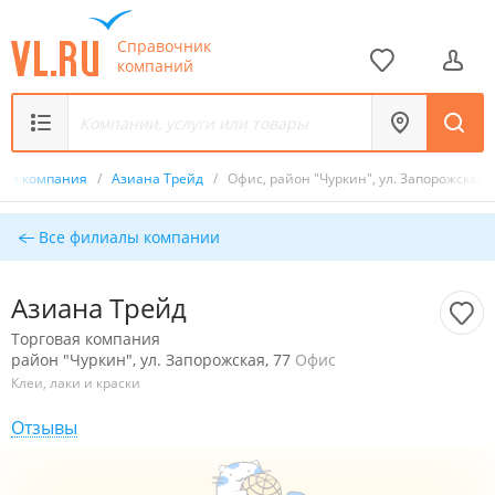
Справочник
компаний
вая компания
/
Азиана Трейд
/
Офис, район "Чуркин", ул. Запорожская, 
Все филиалы компании
Азиана Трейд
Торговая компания
район "Чуркин", ул. Запорожская, 77
Офис
Клеи, лаки и краски
Отзывы