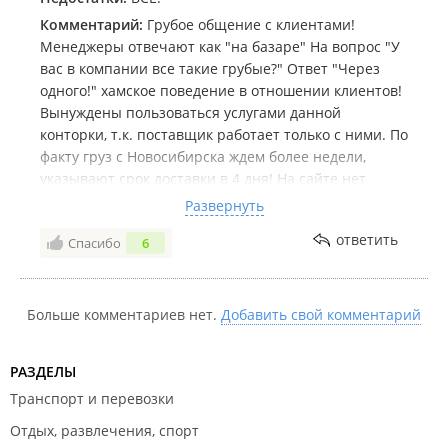
Комментарий:
Грубое общение с клиентами!
Менеджеры отвечают как "на базаре" На вопрос "У
вас в компании все такие грубые?" Ответ "Через
одного!" хамское поведение в отношении клиентов!
Вынуждены пользоваться услугами данной
конторки, т.к. поставщик работает только с ними. По
факту груз с Новосибирска ждем более недели,
указывают срок доставки в 4 дня! На сайте нет
контактных номеров руководства, нет службы
Развернуть
контроля качества. Никому не советую с ними
ответить
Спасибо
6
связываться!
Больше комментариев нет.
Добавить свой комментарий
РАЗДЕЛЫ
Транспорт и перевозки
Отдых, развлечения, спорт