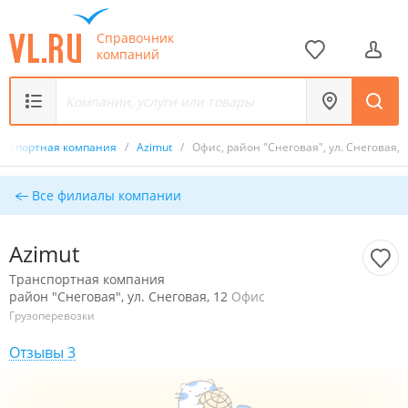
Справочник
компаний
анспортная компания
/
Azimut
/
Офис, район "Снеговая", ул. Снеговая, 
Все филиалы компании
Azimut
Транспортная компания
район "Снеговая", ул. Снеговая, 12
Офис
Грузоперевозки
Отзывы 3