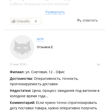
работы! Хранение кстати платное!
Комментарий:
Не рекомендую пользоваться
Развернуть
услугами данной компании, там же на лесном
ответить
Спасибо
0
переулке работает компания ***, у них этих
вопросов вообще нет!
МПР
Отзывов
2
31 мая 2018 г.
Филиал:
ул. Снеговая, 12 - Офис
Достоинства:
Оперативность, точность,
прогнозируемость доставки
Недостатки:
Цена, процесс ожидания под вагоном в
холодное время года...
Комментарий:
Если нужно точно спрогнозировать
дату поставки товара, нужно оперативно получить