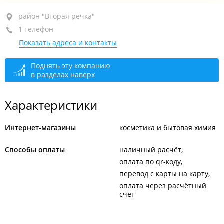
район "Вторая речка", ул. Бородинская, 20
район "Вторая речка"
1 телефон
каб. 11
Показать адреса и контакты
+7 984 149-70-33
закрыто, откроется в 09:00
Поднять эту компанию
в разделах наверх
Характеристики
Интернет-магазины
косметика и бытовая химия
Способы оплаты
наличный расчёт
оплата по qr-коду
перевод с карты на карту
оплата через расчётный
счёт