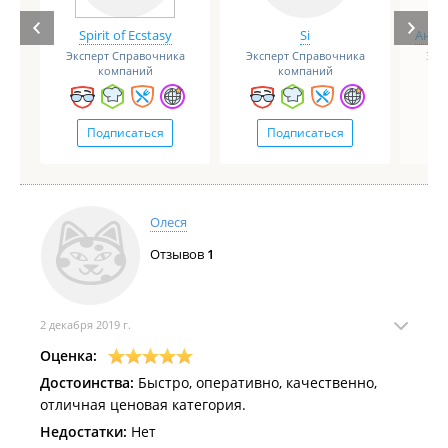
Spirit of Ecstasy
Si
Анге
Эксперт Справочника
Эксперт Справочника
Экс
компаний
компаний
Подписаться
Подписаться
Олеся
Отзывов
1
2 декабря 2019 г.
Оценка:
Достоинства:
Быстро, оперативно, качественно,
отличная ценовая категория.
Недостатки:
Нет