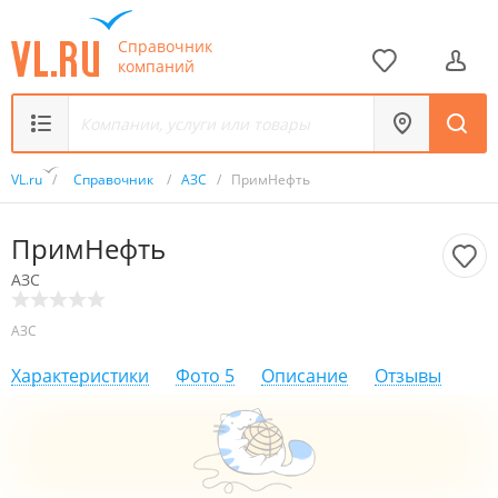
Справочник
компаний
VL.ru
/
Справочник
/
АЗС
/
ПримНефть
ПримНефть
АЗС
АЗС
Характеристики
Фото
5
Описание
Отзывы