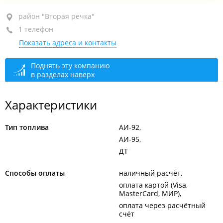
район "Вторая речка", ул. Русская, 97А
район "Вторая речка"
1 телефон
+7 908 993-45-42
Показать адреса и контакты
круглосуточно
Поднять эту компанию
в разделах наверх
Характеристики
Тип топлива
АИ-92
АИ-95
ДТ
Способы оплаты
наличный расчёт
оплата картой (Visa,
MasterCard, МИР)
оплата через расчётный
счёт