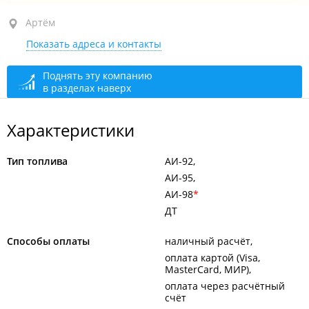
Артём, ул. Кирова, 94А
Артём
Показать адреса и контакты
круглосуточно
Поднять эту компанию
в разделах наверх
Характеристики
Тип топлива
АИ-92
АИ-95
АИ-98
ДТ
Способы оплаты
наличный расчёт
оплата картой (Visa,
MasterCard, МИР)
оплата через расчётный
счёт