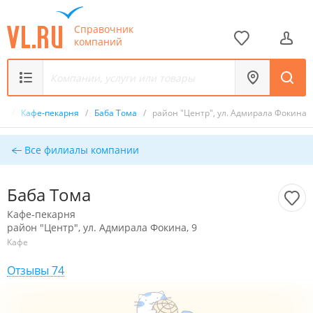
Справочник
компаний
ик
/
Кафе-пекарня
/
Баба Тома
/
район "Центр", ул. Адмирала Фокина, 
Все филиалы компании
Баба Тома
Кафе-пекарня
район "Центр", ул. Адмирала Фокина, 9
Кафе
Отзывы 74