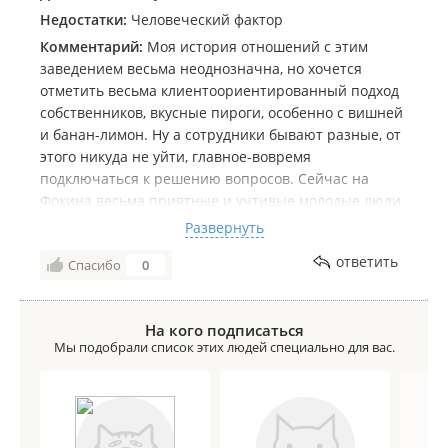
Недостатки:
Человеческий фактор
Комментарий:
Моя история отношений с этим
заведением весьма неоднозначна, но хочется
отметить весьма клиентоориентированный подход
собственников, вкусные пироги, особенно с вишней
и банан-лимон. Ну а сотрудники бывают разные, от
этого никуда не уйти, главное-вовремя
подключаться к решению вопросов. Сейчас на
Фокина весьма приятные и учтивые молодые люди
на кассе. я работаю совсем рядом-поэтому
Развернуть
продолжу посещать заведение и желаю
ответить
Спасибо
0
дальнейшего улучшения сервиса!
На кого подписаться
Мы подобрали список этих людей специально для вас.