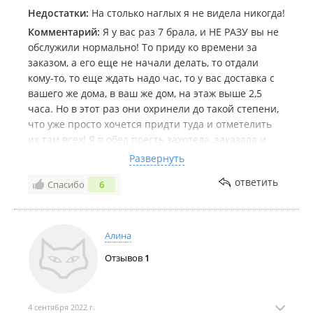
Недостатки:
На столько наглых я не видела никогда!
Комментарий:
Я у вас раз 7 брала, и НЕ РАЗУ вы не
обслужили нормально! То приду ко времени за
заказом, а его еще не начали делать, то отдали
кому-то, то еще ждать надо час, то у вас доставка с
вашего же дома, в ваш же дом, на этаж выше 2,5
часа. Но в этот раз они охринели до такой степени,
что уже просто хочется придти туда и отметелить
их там всех! Я в обед поесть захотела, заказала и
они решили привести заказ только в 21:00! Вы
Развернуть
совсем офигели там? Вы берете деньги с людей, не
ответить
Спасибо
6
слова не говорите что придется ждать до вечера,
когда вам звонят через 2 часа тишины после заказа,
чешите что подождать надо 1,5 часа, потом еще и
еще….. Ждать еду с обеда до 21:00… Вы
Алина
предоставляете на сколько они оборзели? А если
Отзывов
1
нет денег заказать у человека другую доставку?
Сидеть голодными с обеда до вечера? Такое
отношение я нигде еще не видела, просто нигде!
Это кошмар!
4 сентября 2022 г.