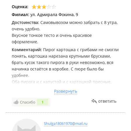
Оценка:
Филиал:
ул. Адмирала Фокина, 9
Достоинства:
Самовывозом можно забрать с 8 утра,
очень удобно.
Вкусное тонкое тесто и очень красивое
оформление.
Комментарий:
Пирог картошка с грибами не смогли
понять, картошка нарезана крупными брусками,
брать кусок такого пирога в руки невозможно, вся
начинка остаётся в коробке. С пюре было бы
удобнее.
Оба пирога и с капустой и с картошкой пресные,
нам не хватило соли.
Развернуть
А вот пирог брусника творог выше всех похвал,
безумно вкусный.
ответить
Спасибо
1
Shulga18061970@mail.ru