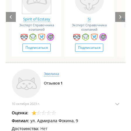
Spirit of Ecstasy
Si
Анге
Эксперт Справочника
Эксперт Справочника
Экс
компаний
компаний
Подписаться
Подписаться
Эвелина
Отзывов
1
10 октября 2023 г.
Оценка:
Филиал:
ул. Адмирала Фокина, 9
Достоинства:
Нет