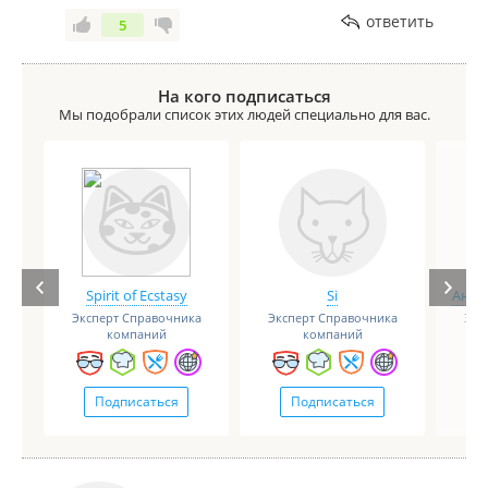
ответить
5
На кого подписаться
Мы подобрали список этих людей специально для вас.
Spirit of Ecstasy
Si
Анге
Эксперт Справочника
Эксперт Справочника
Экс
компаний
компаний
Подписаться
Подписаться