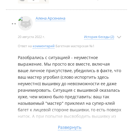
Её просто невозможно теперь натянуть в другой
багет - у нее НЕТ канвы, за которую НОРМАЛЬНЫЕ
мастера натягивают картину на оргалит на
Алена Арсенина
двусторонний скотч!!!
Хозяйка уже третий месяц отдыхает а Питере.
Возвращаться не собирается - у неё маленький
20 августа 2022 г.
История беседы (2)
ребенок. Поэтому продавщицы мне заявили, что её
Ответ на
комментарий
Багетная мастерская №1
нельзя волновать.
А меня волновать можно - МНЕ УГРОБИЛИ
Разобрались с ситуацией - неуместное
КАРТИНУ!!! Это труд НЕСКОЛЬКИХ МЕСЯЦЕВ!!! Я
выражение. Мы просто все вместе, включая
заплатила деньги и молча забрала картину, чтобы
ваше личное присутствие, убедились в факте, что
переделать багет в другой мастерской. А итог -
ваш мастер угробил (слово испортить здесь
выбрасываю картину!!! Реву взахлеб и выбрасываю
неуместно) вышивку до невозможности ее даже
- УНИКАЛЬНЫЙ ТРУД НЕСКОЛЬКИХ МЕСЯЦЕВ!!!
реанимировать. Ситуация с вышивкой оказалась
Работа ОЧЕНЬ тонкая БЫЛА !!!
хуже, чем можно было представить: ваш так
называемый "мастер" приклеил на супер-клей
багет к лицевой стороне вышивки, то есть поверх
ниток. А при попытке высвободить вышивку из
клеевой ловушки все увидели, что канва срезана
Развернуть
аж до ниток и картина стала расползаться у нас