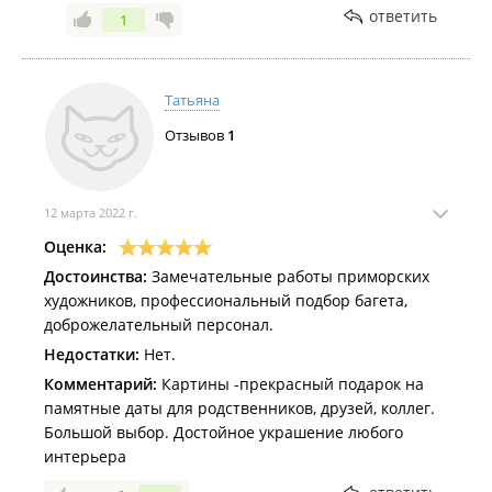
на глазах. Признайте уж, что ваша мастерская не
ответить
1
умеет работать с вышивками, а ваши
продавщицы (также не могу найти иного
подходящего слова для ваших работниц) считают
Татьяна
в порядке вещей в лицо высказывать свое
мнение и поливать грязью мнение клиента.
Отзывов
1
Очень надеюсь, что мою работу, которую я
оставила у вас на столе, вы без сожаления
отправили в мусорку и я не увижу ее в качестве
12 марта 2022 г.
"рекламы" ваших работ.
Оценка:
Достоинства:
Замечательные работы приморских
художников, профессиональный подбор багета,
доброжелательный персонал.
Недостатки:
Нет.
Комментарий:
Картины -прекрасный подарок на
памятные даты для родственников, друзей, коллег.
Большой выбор. Достойное украшение любого
интерьера