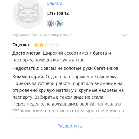
Ольга В.
Отзывов
12
отредактировано 24 октября 2022 г.
Оценка:
Достоинства:
Широкий ассортимент багета и
паспарту, помощь консультантов
Недостатки:
Совсем не золотые руки багетчиков
Комментарий:
Отдала на оформление вышивку.
Приехав за готовой работы обратила внимание на
откровенно кривую натяжку и крупные надрезы на
паспарту. Забирать в таком виде не стала.
Через неделю, не дождавшись звонка, написала в
*** компании: оперативно отреагировали и уже на
следующий день я вновь приехала забирать свою
работу. Ну что сказать... Надрезы так и остались:
Развернуть
мотивируют это своим крупным станком. И вновь
кривая натяжка....