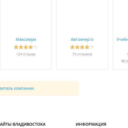
о на экзамен.
елефону с 17:00 до 21:00, чтобы не отвлекаться с учениками.
Максимум
Автоэнерго
Учеб
124 отзывa
75 отзывов
86 
авитель компании.
САЙТЫ ВЛАДИВОСТОКА
ИНФОРМАЦИЯ