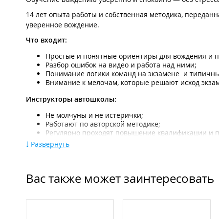
14 лет опыта работы и собственная методика, переданна
уверенное вождение.
Что входит:
Простые и понятные ориентиры для вождения и п
Разбор ошибок на видео и работа над ними;
Понимание логики команд на экзамене и типичны
Внимание к мелочам, которые решают исход экза
Инструкторы автошколы:
Не молчуны и не истерички;
Работают по авторской методике;
Регулярно проходят повышение квалификации и п
Спокойные, объясняют всё по делу простым языко
Развернуть
Условия:
Любой уровень подготовки (в том числе занятия д
Вас также может заинтересовать
Полное обучение в автошколе с закреплённым ин
Наличие автодрома;
Чистые, ухоженные и исправные автомобили.
Полный видео разбор экзаменационных маршруто
​Подготовка к экзамену на любом этапе обучения (