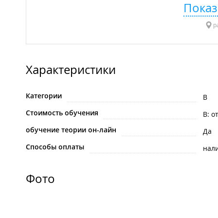
Показ
р
Характеристики
Категории
B
Стоимость обучения
B: о
обучение теории он-лайн
Да
Способы оплаты
нал
Фото