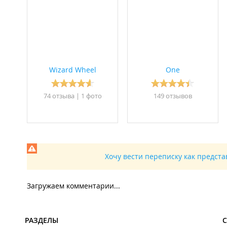
Вождение с Вод./Уд.;
Полное обучение в Автошколе кат. В;
Отработка любых типов парковки;
Закрепление за автошколой и предоставление авт
Запись только через WhatsApp в рабочее время или по т
ИП Бакулин Е. К.
Wizard Wheel
One
74 отзывa
|
1 фото
149 отзывов
Хочу вести переписку как предст
Загружаем комментарии...
РАЗДЕЛЫ