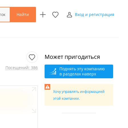
Найти
ток
Вход и регистрация
Может пригодиться
Посещений: 386
Поднять эту компанию
в разделах наверх
Хочу управлять информацией
этой компании.