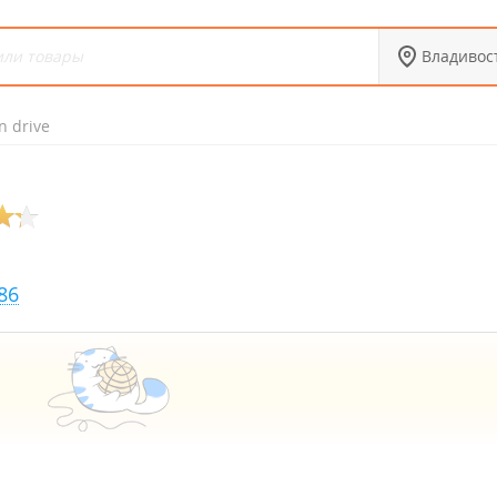
Владивос
n drive
86