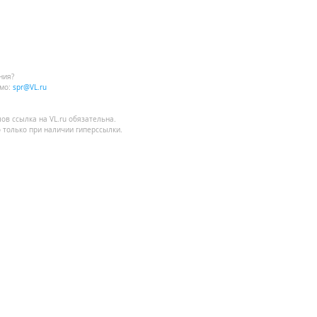
ния?
мо:
spr@VL.ru
лов
ссылка на VL.ru
обязательна.
 только при наличии гиперссылки.