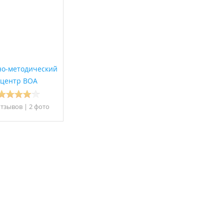
но-методический
центр ВОА
отзывов
|
2 фото