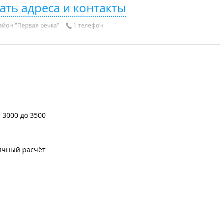
ать адреса и контакты
айон "Первая речка"
1 телефон
т 3000 до 3500
ичный расчёт