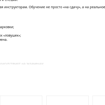
я инструкторам. Обучение не просто «на сдачу», а на реальное
арковки;
х «ловушек»;
мена.
рисутствуют на экзаменах;
м.
ля водителей с правами);
структором;
в;
автодром/город);