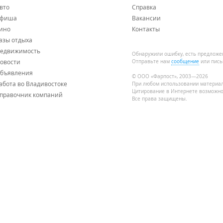
вто
Справка
фиша
Вакансии
ино
Контакты
азы отдыха
едвижимость
Обнаружили ошибку, есть предложе
овости
Отправьте нам
сообщение
или пись
бъявления
© ООО «Фарпост», 2003—2026
абота во Владивостоке
При любом использовании материа
Цитирование в Интернете возможно
правочник компаний
Все права защищены.