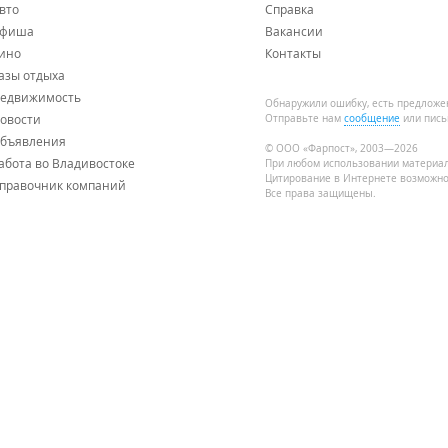
вто
Справка
фиша
Вакансии
ино
Контакты
азы отдыха
едвижимость
Обнаружили ошибку, есть предложе
овости
Отправьте нам
сообщение
или пись
бъявления
© ООО «Фарпост», 2003—2026
абота во Владивостоке
При любом использовании материа
Цитирование в Интернете возможно
правочник компаний
Все права защищены.