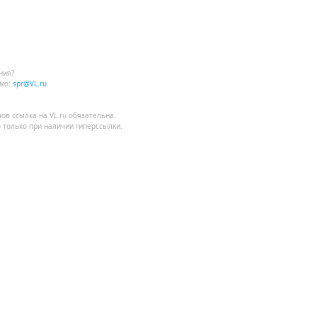
ния?
мо:
spr@VL.ru
лов
ссылка на VL.ru
обязательна.
 только при наличии гиперссылки.