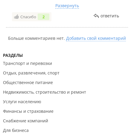
москва. Суть вопроса: "На каком основании списали
Развернуть
средства без моего ведома и когда вернете деньги?"
ответить
Спасибо
2
Ответ: Обращайтесь на ресурс который списал
деньги. Хотя отношения у меня с банком. Вывод:
Деньги сняты, разбирательство не проводили,
ответа вразумительного не дали и письмо на почту
Больше комментариев нет.
Добавить свой комментарий
не приходило! Дело было два года назад. Воз и по
ныне там. Остается только суд.
РАЗДЕЛЫ
Транспорт и перевозки
Отдых, развлечения, спорт
Общественное питание
Недвижимость, строительство и ремонт
Услуги населению
Финансы и страхование
Снабжение компаний
Для бизнеса