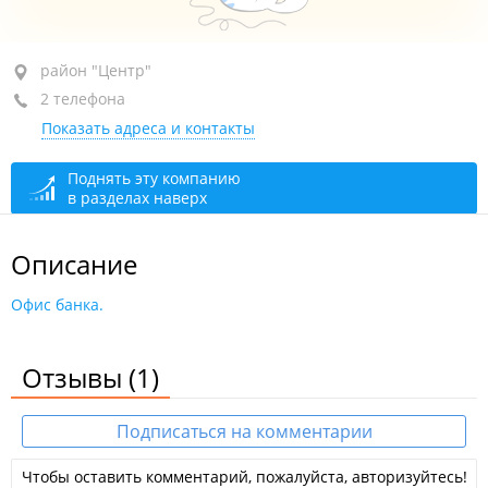
район "Центр", пр-т Океанский, 13А
район "Центр"
2 телефона
сегодня закрыто
Показать адреса и контакты
Поднять эту компанию
в разделах наверх
Описание
Офис банка.
Отзывы
(1)
Подписаться на комментарии
Чтобы оставить комментарий, пожалуйста, авторизуйтесь!