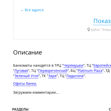
Все адреса
Показ
район "Эгерше
Описание
Банкоматы находятся в ТРЦ "
Черёмушки
", ТЦ "
Европейс
"
Луговая
", ТЦ "
Первореченский
", БЦ "
Platinum Plaza
", ТД 
"
Зеленый Угол
", ТК "
Заря
", ТЦ "
Ладыгина
".
Офисы банка.
Загружаем комментарии...
РАЗДЕЛЫ