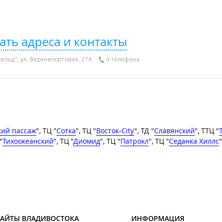
ать адреса и контакты
льд", ул. Верхнепортовая, 27А
4 телефона
кий пассаж
", ТЦ "
Сотка
", ТЦ "
Восток-City
", ТД "
Славянский
", ТТЦ "
"
Тихоокеанский
", ТЦ "
Диомид
", ТЦ "
Патрокл
", ТЦ "
Седанка Хиллс
"
САЙТЫ ВЛАДИВОСТОКА
ИНФОРМАЦИЯ