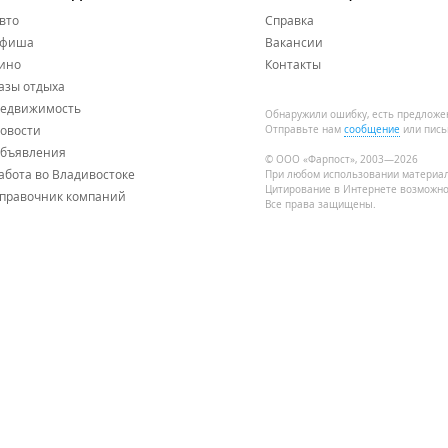
вто
Справка
фиша
Вакансии
ино
Контакты
азы отдыха
едвижимость
Обнаружили ошибку, есть предложе
овости
Отправьте нам
сообщение
или пись
бъявления
© ООО «Фарпост», 2003—2026
абота во Владивостоке
При любом использовании материа
Цитирование в Интернете возможно
правочник компаний
Все права защищены.