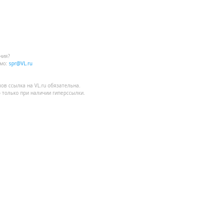
ния?
мо:
spr@VL.ru
лов
ссылка на VL.ru
обязательна.
 только при наличии гиперссылки.