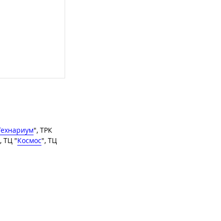
Технариум
", ТРК
, ТЦ "
Космос
", ТЦ