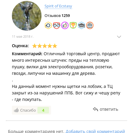
конкретно нагревает по времени начала парковки
Spirit of Ecstasy
Торгово-сервисная компания "
Гидросфера
";
и момента отъезда.
Отзывов
1259
Сервисная компания "
Перетяжка Вл
";
Мошенники!!!!!
Торгово-производственная компания "
Резинотехника
";
Торгово-производственная компания "
Раббер трейд
";
11 мая 2018 г.
Производственная компания "
ДВПК
";
Оценка:
Комментарий:
Отличный торговый центр, продают
Производственная компания "
Облако 7
";
много интересных штучек: преды на тепловую
Снабженческая компания "
ИП Куц Н. П.
";
пушку, вилки для электрооборудования, розетки,
гвозди, липучки на машинку для дерева.
Судоходная компания "
Круиз
";
.
Транспортная компания "
ПримЛогиТранс
";
На данный момент нужны щетки на лобзик, а ТЦ
Транспортная компания "
Чемпион-логистик
";
закрыт из-за нарушений ППБ. Вот сижу и чешу репу
- где покупать.
Проектная компания "
ПСП-ДВ
";
ответить
Спасибо
4
Многопрофильная компания "
Dazel
";
Интернет-магазин "
Многопрофильные
теплоэнергетические системы
";
Больше комментариев нет.
Добавить свой комментарий