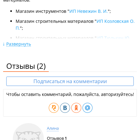
Магазин инструментов "
ИП Невежин В. И.
";
Магазин строительных материалов "
ИП Козловская О.
П.
";
Магазин строительных материалов "
ИП Тюлькин Ю.
Развернуть
К.
".
Компании по предоставлению услуг:
Отзывы
(2)
Торговая компания "
Авиор
";
Торговая компания "
ИП Сигаева В. В.
";
Подписаться на комментарии
Торговая компания "
ЭлектроМашПровод
";
Чтобы оставить комментарий, пожалуйста, авторизуйтесь!
Торговая компания "
Топаз-1
";
Торговая компания "
Владдап-строй
";
Торговая компания "
Конвейер-Комплект
";
Торговая компания "
Рубин-1
";
Алина
Торговая компания "
Чайна Авто
";
Отзывов
1