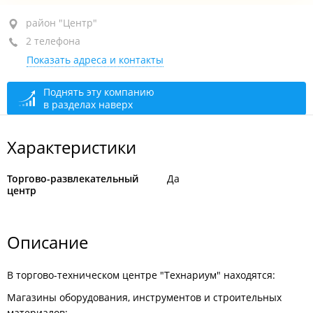
район "Центр", ул. Дальзаводская, 4
район "Центр"
2 телефона
+7 (423) 246-48-48
Показать адреса и контакты
+7 (423) 246-48-46
сегодня закрыто
Поднять эту компанию
в разделах наверх
Характеристики
Торгово-развлекательный
Да
центр
Описание
В торгово-техническом центре "Технариум" находятся:
Магазины оборудования, инструментов и строительных
материалов: