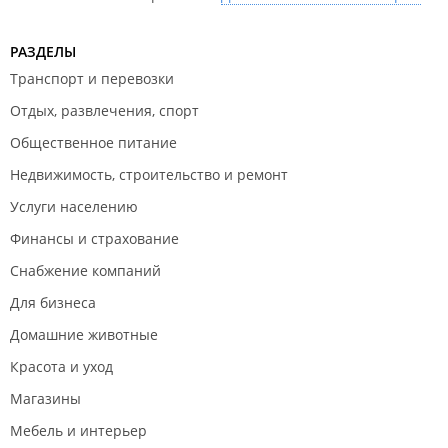
Фитнес-клуб "
Правило
";
Творческая мастерская "
Май
";
РАЗДЕЛЫ
Офис продаж базы отдыха "
Ханкай
".
Транспорт и перевозки
Отдых, развлечения, спорт
Точки общественного питания:
Общественное питание
Кофейня "
Melange cafe
";
Недвижимость, строительство и ремонт
Кафе "
Appetitno
".
Услуги населению
Банкоматы:
Финансы и страхование
Банкомат "
Банкоматы банка Дальневосточный
".
Снабжение компаний
Для бизнеса
Домашние животные
Красота и уход
Магазины
Мебель и интерьер