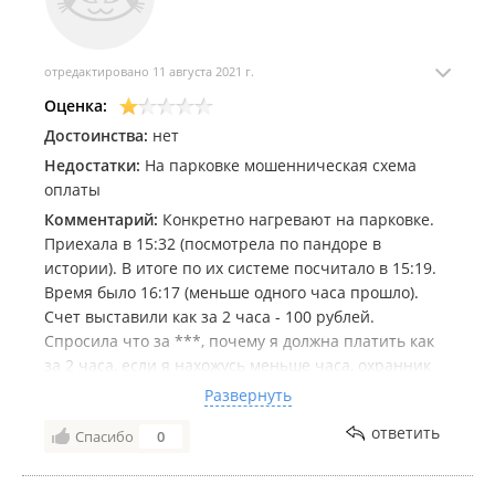
Торговая компания "
ИП Проненко А. Б.
";
Торговая компания "
Прок Восток
";
отредактировано 11 августа 2021 г.
Торговая компания "
Браво
";
Оценка:
Торговая компания "
Консоль
";
Достоинства:
нет
Недостатки:
На парковке мошенническая схема
Торговая компания "
Дином-игл
";
оплаты
Торговая компания "
ГрузоПодъемСпецторг
";
Комментарий:
Конкретно нагревают на парковке.
Торговая компания "
Оборудование и инструменты
";
Приехала в 15:32 (посмотрела по пандоре в
истории). В итоге по их системе посчитало в 15:19.
Торговая компания "
Подшипник-Сервис
";
Время было 16:17 (меньше одного часа прошло).
Торговая компнаия "
Электрострой комплект
";
Счет выставили как за 2 часа - 100 рублей.
Спросила что за ***, почему я должна платить как
Торговая компания "
Креатив
";
за 2 часа, если я нахожусь меньше часа, охранник
Торговая компания "
Консоль
";
(или кто он там) сказал - а я что могу сделать,
Развернуть
система так посчитала.
Торгово-сервисная компания "
ДВЭСК
";
ответить
Спасибо
0
Подтвердил, что я меньше часа, но оплатить должна
Торгово-сервисная компания "
СибПрибор-ДВ
";
как за 2. Такой борзоты я нигде не встречала!!!!!!!
Торгово-сервисная компания "
Флот Маркет
";
Все, кто там паркуется должны знать - система