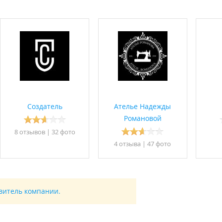
Создатель
Ателье Надежды
Романовой
8 отзывов
|
32 фото
4 отзывa
|
47 фото
авитель компании.