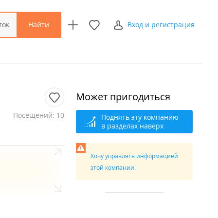
Найти
ток
Вход и регистрация
Может пригодиться
Посещений: 10
Поднять эту компанию
в разделах наверх
Хочу управлять информацией
этой компании.