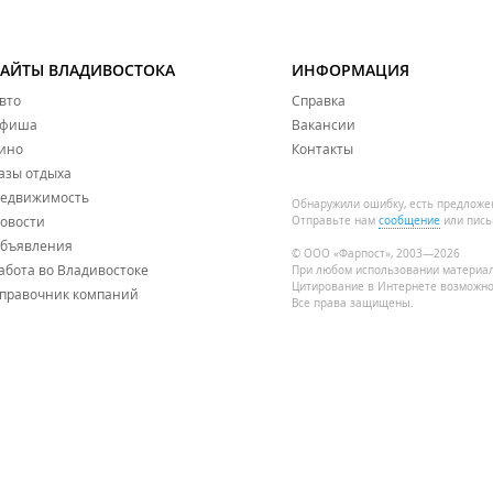
САЙТЫ ВЛАДИВОСТОКА
ИНФОРМАЦИЯ
вто
Справка
фиша
Вакансии
ино
Контакты
азы отдыха
едвижимость
Обнаружили ошибку, есть предложе
овости
Отправьте нам
сообщение
или пись
бъявления
© ООО «Фарпост», 2003—2026
абота во Владивостоке
При любом использовании материа
Цитирование в Интернете возможно
правочник компаний
Все права защищены.