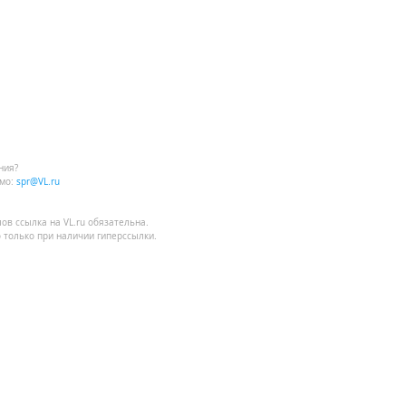
ния?
мо:
spr@VL.ru
лов
ссылка на VL.ru
обязательна.
 только при наличии гиперссылки.