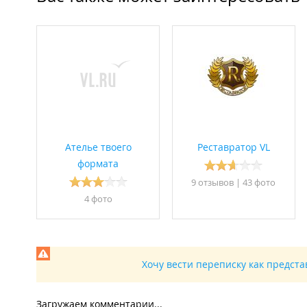
Ателье твоего
Реставратор VL
формата
9 отзывов
|
43 фото
4 фото
Хочу вести переписку как предст
Загружаем комментарии...