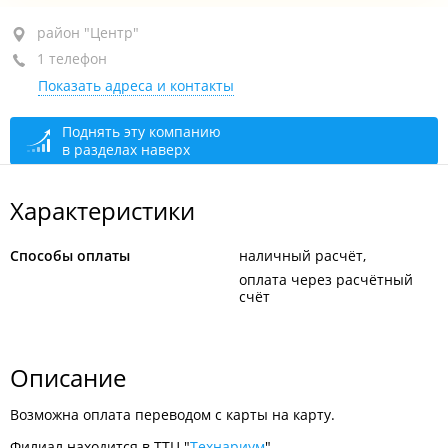
район "Центр", ул. Дальзаводская, 4
район "Центр"
1 телефон
ТТЦ "Технариум", 1-й этаж, пав. 121, 334
Показать адреса и контакты
+7 (423) 246-48-82
закрыто, откроется в 09:30
Поднять эту компанию
в разделах наверх
Характеристики
Способы оплаты
наличный расчёт
оплата через расчётный
счёт
Описание
Возможна оплата переводом с карты на карту.
Филиал находится в ТТЦ "
Технариум
".