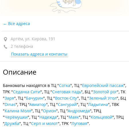
Все адреса
Артём, ул. Кирова, 191
2 телефона
Показать адреса и контакты
Описание
Банкоматы находятся в ТЦ "
Сотка
", ТЦ "
Европейский пассаж
",
ТРК "
Седанка Сити
", ТЦ "
Снеговая падь
", БЦ "
Золотой рог
", ТК
"
Заря
", ТЦ "
Бачурин
", ТЦ "
Восток-City
", ТЦ "
Зеленый Угол
", БЦ
"
Dinas
", ТРЦ "
Авиатор
", ТЦ "
Сангурай
", ТЦ "
Ладыгина
", ТВК
"
Калина Молл
", ТЦ "
Орион
", ТЦ "
Андромеда
", ТРЦ
"
Черёмушки
", ТЦ "
Надежда
", ТЦ "
Маяк
", ТЦ "
Кольцевой
", ТРЦ
"
Дружба
", ТЦ "
Серп и молот
", ТРК "
Луговая
".