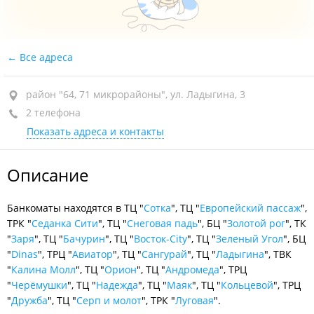
Все адреса
район "64, 71 микрорайоны", ул. Ладыгина, 3
2 телефона
Показать адреса и контакты
Описание
Банкоматы находятся в ТЦ "
Сотка
", ТЦ "
Европейский пассаж
",
ТРК "
Седанка Сити
", ТЦ "
Снеговая падь
", БЦ "
Золотой рог
", ТК
"
Заря
", ТЦ "
Бачурин
", ТЦ "
Восток-City
", ТЦ "
Зеленый Угол
", БЦ
"
Dinas
", ТРЦ "
Авиатор
", ТЦ "
Сангурай
", ТЦ "
Ладыгина
", ТВК
"
Калина Молл
", ТЦ "
Орион
", ТЦ "
Андромеда
", ТРЦ
"
Черёмушки
", ТЦ "
Надежда
", ТЦ "
Маяк
", ТЦ "
Кольцевой
", ТРЦ
"
Дружба
", ТЦ "
Серп и молот
", ТРК "
Луговая
".