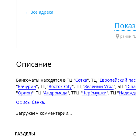
Все адреса
Показ
район "Ц
Описание
Банкоматы находятся в ТЦ "
Сотка
", ТЦ "
Европейский пас
"
Бачурин
", ТЦ "
Восток-City
", ТЦ "
Зеленый Угол
", БЦ "
Dina
"
Орион
", ТЦ "
Андромеда
", ТРЦ "
Черёмушки
", ТЦ "
Надежд
Офисы банка.
Загружаем комментарии...
РАЗДЕЛЫ