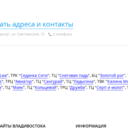
ать адреса и контакты
ентр", ул. Светланская, 72
2 телефона
саж
", ТРК "
Седанка Сити
", ТЦ "
Снеговая падь
", БЦ "
Золотой рог
",
s
", ТРЦ "
Авиатор
", ТЦ "
Сангурай
", ТЦ "
Ладыгина
", ТВК "
Калина М
а
", ТЦ "
Маяк
", ТЦ "
Кольцевой
", ТРЦ "
Дружба
", ТЦ "
Серп и молот
",
САЙТЫ ВЛАДИВОСТОКА
ИНФОРМАЦИЯ