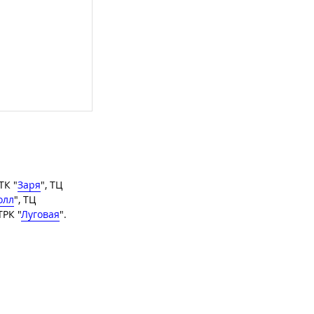
 ТК "
Заря
", ТЦ
олл
", ТЦ
 ТРК "
Луговая
".