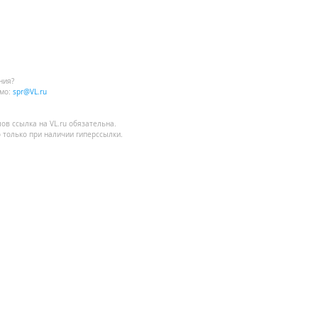
ния?
мо:
spr@VL.ru
лов
ссылка на VL.ru
обязательна.
 только при наличии гиперссылки.