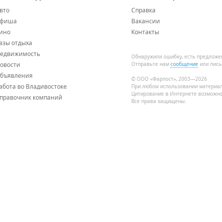
вто
Справка
фиша
Вакансии
ино
Контакты
азы отдыха
едвижимость
Обнаружили ошибку, есть предложе
овости
Отправьте нам
сообщение
или пись
бъявления
© ООО «Фарпост», 2003—2026
абота во Владивостоке
При любом использовании материа
Цитирование в Интернете возможно
правочник компаний
Все права защищены.