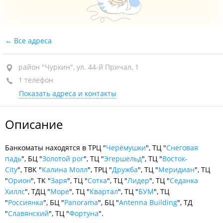
Все адреса
район "Чуркин", ул. 44-й Причал, 1
1 телефон
Показать адреса и контакты
Описание
Банкоматы находятся в ТРЦ "
Черёмушки
", ТЦ "
Снеговая
падь
", БЦ "
Золотой рог
", ТЦ "
Эгершельд
", ТЦ "
Восток-
City
", ТВК "
Калина Молл
", ТРЦ "
Дружба
", ТЦ "
Меридиан
", ТЦ
"
Орион
", ТК "
Заря
", ТЦ "
Сотка
", ТЦ "
Лидер
", ТЦ "
Седанка
Хиллс
", ТДЦ "
Море
", ТЦ "
Квартал
", ТЦ "
БУМ
", ТЦ
"
Россиянка
", БЦ "
Panorama
", БЦ "
Antenna Building
", ТД
"
Славянский
", ТЦ "
Фортуна
".