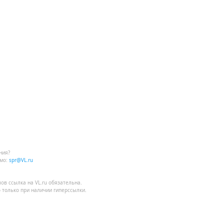
ния?
мо:
spr@VL.ru
лов
ссылка на VL.ru
обязательна.
 только при наличии гиперссылки.