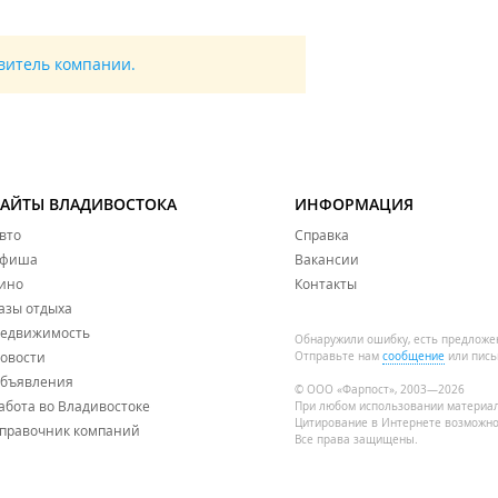
авитель компании.
САЙТЫ ВЛАДИВОСТОКА
ИНФОРМАЦИЯ
вто
Справка
фиша
Вакансии
ино
Контакты
азы отдыха
едвижимость
Обнаружили ошибку, есть предложе
овости
Отправьте нам
сообщение
или пись
бъявления
© ООО «Фарпост», 2003—2026
абота во Владивостоке
При любом использовании материа
Цитирование в Интернете возможно
правочник компаний
Все права защищены.