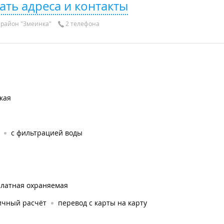
ать адреса и контакты
район "Змеинка"
2 телефона
кая
с фильтрацией воды
платная охраняемая
ичный расчёт
перевод с карты на карту