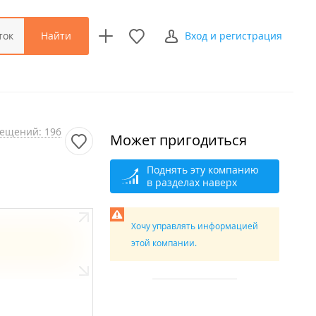
Найти
ток
Вход и регистрация
ещений: 196
Может пригодиться
Поднять эту компанию
в разделах наверх
Хочу управлять информацией
этой компании.