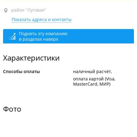
район "Луговая", ул. Громова, 12
район "Луговая"
Показать адреса и контакты
1-й этаж
закрыто, откроется в 08:00
Поднять эту компанию
в разделах наверх
Характеристики
Способы оплаты
наличный расчёт
оплата картой (Visa,
MasterCard, МИР)
Фото