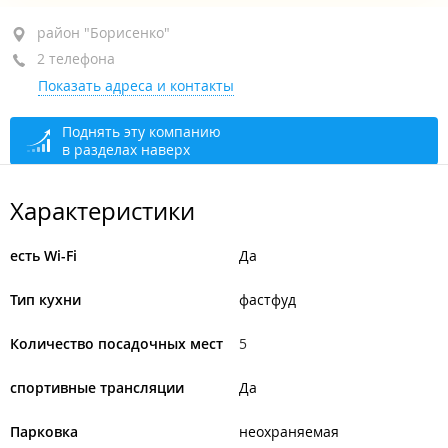
район "Борисенко", ул. Борисенко, 34
район "Борисенко"
2 телефона
вход возле дороги, 1-й этаж
Показать адреса и контакты
+7 (423) 273-33-22
+7 914 703-33-22
Поднять эту компанию
в разделах наверх
закрыто, откроется в 12:00
Характеристики
есть Wi-Fi
Да
Тип кухни
фастфуд
Количество посадочных мест
5
спортивные трансляции
Да
Парковка
неохраняемая