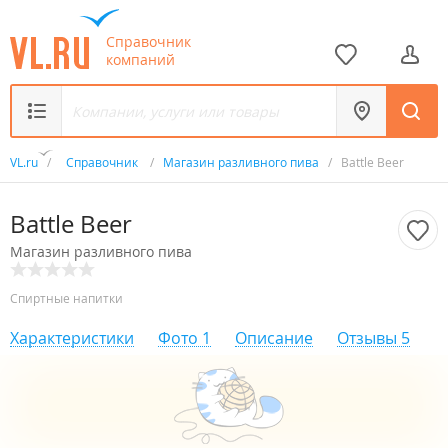
Справочник
компаний
VL.ru
/
Справочник
/
Магазин разливного пива
/
Battle Beer
Battle Beer
Магазин разливного пива
Спиртные напитки
Характеристики
Фото
1
Описание
Отзывы
5