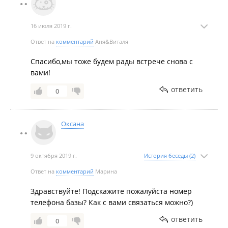
песочек .Побывав у вас остались довольны!!!Андрей
спасибо вам еще раз за гостеприимство !Хотим еще
16 июля 2019 г.
🤗будем рады встрече 🌞🌞🌞
Ответ на
комментарий
Аня&Виталя
Спасибо,мы тоже будем рады встрече снова с
вами!
ответить
0
Оксана
9 октября 2019 г.
История беседы (2)
Ответ на
комментарий
Марина
Здравствуйте! Подскажите пожалуйста номер
телефона базы? Как с вами связаться можно?)
ответить
0