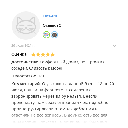
Евгения
Отзывов
5
26 июля 2021 г.
Оценка:
Достоинства:
Комфортный домик, нет громких
соседей, близость к морю
Недостатки:
Нет
Комментарий:
Отдыхали на данной базе с 18 по 20
июля, нашли на фарпосте. К сожалению
забронировать через вл.ру нельзя. Внесли
предоплату, нам сразу отправили чек. подробно
проинструктировали о том как добраться и
ответили на все вопросы. В домике есть все для
проживания: санузел с горячей водой, большой
холодильник, на веранде газовый балок, плитка и