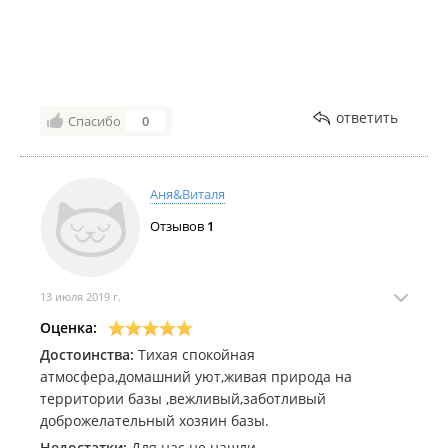
влюбились в это место!
ответить
Спасибо
0
Аня&Виталя
Отзывов
1
13 июля 2019 г.
Оценка:
Достоинства:
Тихая спокойная
атмосфера,домашний уют,живая природа на
территории базы ,вежливый,заботливый
доброжелательный хозяин базы.
Недостатки:
Для нас не нашли