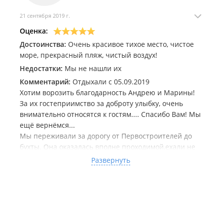
21 сентября 2019 г.
Оценка:
Достоинства:
Очень красивое тихое место, чистое
море, прекрасный пляж, чистый воздух!
Недостатки:
Мы не нашли их
Комментарий:
Отдыхали с 05.09.2019
Хотим ворозить благодарность Андрею и Марины!
За их гостеприимство за доброту улыбку, очень
внимательно относятся к гостям.... Спасибо Вам! Мы
ещё вернёмся...
Мы переживали за дорогу от Первостроителей до
бухты. Она оказалась вполне проходимой,ехали не
на 4wd. Домик уютный чистый в нем есть все для
Развернуть
комфортного проживания.. Рядом постовили
автомобиль, море в двух минутах от домика. В один
день мы ходили с детьми на соседнию бухту, через
сопку по тропе, было маленькое путешествие,
Андрею спасибо что показал эту тропу.... Мы