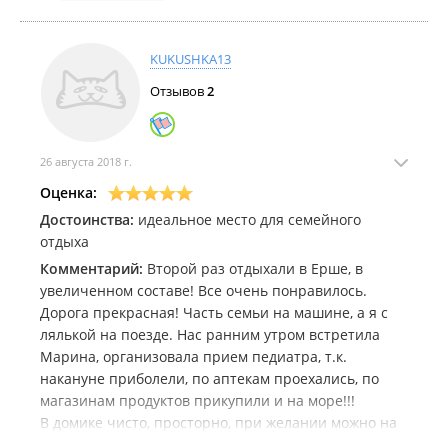
KUKUSHKA13
Отзывов
2
26 августа 2018 г.
Оценка:
Достоинства:
идеальное место для семейного
отдыха
Комментарий:
Второй раз отдыхали в Ерше, в
увеличенном составе! Все очень понравилось.
Дорога прекрасная! Часть семьи на машине, а я с
лялькой на поезде. Нас ранним утром встретила
Марина, организовала прием педиатра, т.к.
накануне приболели, по аптекам проехались, по
магазинам продуктов прикупили и на море!!!
В домике чисто, просторно, при желании можно на
матрасе на полу еще компанию разместить.