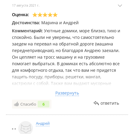
17 августа 2021 г.
Оценка:
Достоинства:
Марина и Андрей
Комментарий:
Уютные домики, море близко, тихо и
спокойно. Были не уверены, что самостоятельно
заедем на перевал на обратной дороге (машина
переднеприводная), но благодаря Андрею заехали.
Он цепляет на тросс машину и на грузовике
помогает выбраться. В домиках есть абсолютно все
для комфортного отдыха, так что вам не придется
тащить посуду, приборы, решетки, мангал,
кастрюли с собой. Также вам выдают мусорные
пакеты, новые губки, тряпочки для стола, моющее
Развернуть
средство для посуды, мыло. В домике есть
вентилятор, горячий душ, большой холодильник,
ответить
Спасибо
6
электричество. На территории базы в некоторых
местах ловит сеть Мегафон. Море находится в двух
минутах от базы, пляж чистый, волны и вода
Андрей
прекрасные для двухчасового купания)) Благодарю