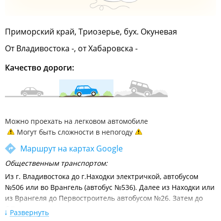
Приморский край, Триозерье, бух. Окуневая
От Владивостока -, от Хабаровска -
Качество дороги:
Можно проехать на легковом автомобиле
Могут быть сложности в непогоду
Маршрут на картах Google
Общественным транспортом:
Из г. Владивостока до г.Находки электричкой, автобусом
№506 или во Врангель (автобус №536). Далее из Находки или
из Врангеля до Первостроитель автобусом №26. Затем до
б.Триозерье на такси или личным автотранспортом.
Развернуть