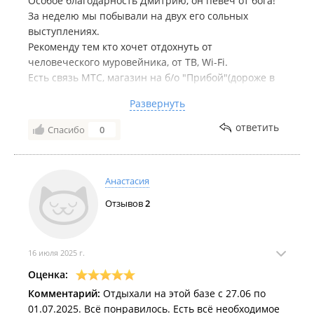
Особое благодарность Дмитрию, он певеч от бога!
За неделю мы побывали на двух его сольных
выступлениях.
Рекоменду тем кто хочет отдохнуть от
человеческого муровейника, от ТВ, Wi-Fi.
Есть связь МТС, магазин на б/о "Прибой"(дороже в
два раза , чем в Находке или Врангеле).
Развернуть
Море чистое, берюзовое, волна небольшая, пляж и
дно бухты - белый песок.
ответить
Спасибо
0
Вода прохладная, но дети с удовольствием
купались,чистый воздух, очень красивый вид бухты.
Но туда желательно ехать на авто 4WD, крутые
Анастасия
песчаные подъемы и спуски (не больше 10 км),
адреналил обещаю.
Отзывов
2
16 июля 2025 г.
Оценка:
Комментарий:
Отдыхали на этой базе с 27.06 по
01.07.2025. Всё понравилось. Есть всё необходимое