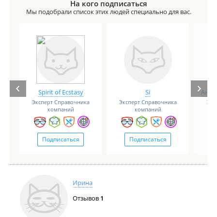
На кого подписаться
Мы подобрали список этих людей специально для вас.
Spirit of Ecstasy
Si
Анге
Эксперт Справочника
Эксперт Справочника
Экс
компаний
компаний
Подписаться
Подписаться
Ирина
Отзывов
1