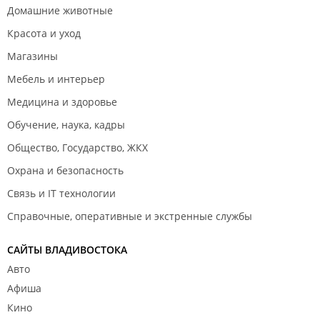
организованный отдых!!!
Домашние животные
До новых встреч!!!
Красота и уход
Кстати,администраторы всегда на связи в дороге,
на подъезде к базе Андрей подстраховывает на
Магазины
грузовике!
Мебель и интерьер
Медицина и здоровье
Обучение, наука, кадры
Общество, Государство, ЖКХ
Охрана и безопасность
Связь и IT технологии
Справочные, оперативные и экстренные службы
САЙТЫ ВЛАДИВОСТОКА
Авто
Афиша
Кино