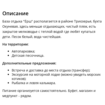
Расписание движения междугородних автобусов от
автовокзала Владивосток
Описание
Личным транспортом:
Не доезжая 1,5 км. до Врангеля (Восточный порт) поворот
База отдыха "Ёрш" располагается в районе Триозерья, бухта
налево - Первостроителей. Далее 3 км/ по основной
Окуневая, здесь меньше отдыхающих, чистый пляж, есть
асфальтированной дороге, переходящей в грунтовку. Затем
закрытое мелководье с теплой водой где любят купаться
3 км/ по грунтовой дороге в сторону бухты Триозерье. На
дети. Песок белый, вода чистейшая.
второй развилке поворот направо в сопку (там стоят
указатели - на бухту Окуневую) - и так 5 км/ по грунтовым
На территории:
перевалам до самой бухты.
Автопарковка;
Детская песочница.
Дополнительные предложения:
Встреча и доставка до места отдыха (трансфер);
Экскурсия на моторной лодке (можно увидеть морских
котиков);
Рыбалка и ловля кальмара.
Питание организуется самостоятельно. Буфет, магазин и
медпункт - рядом.