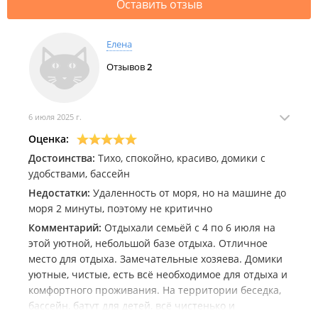
Оставить отзыв
Правила:
Пребывание на территории базы отдыха с домашними
животными допускается исключительно по
Елена
предварительному согласованию с администрацией.
Отзывов
2
6 июля 2025 г.
Оценка:
Достоинства:
Тихо, спокойно, красиво, домики с
удобствами, бассейн
Недостатки:
Удаленность от моря, но на машине до
моря 2 минуты, поэтому не критично
Комментарий:
Отдыхали семьёй с 4 по 6 июля на
этой уютной, небольшой базе отдыха. Отличное
место для отдыха. Замечательные хозяева. Домики
уютные, чистые, есть всё необходимое для отдыха и
комфортного проживания. На территории беседка,
бассейн, батут для детей, всё чистенько и