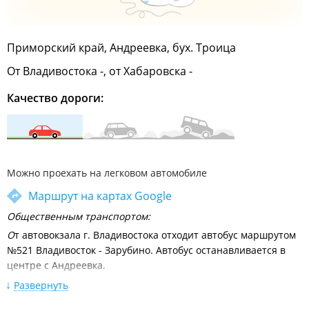
Приморский край, Андреевка, бух. Троица
От Владивостока -, от Хабаровска -
Качество дороги:
Можно проехать на легковом автомобиле
Маршрут на картах Google
Общественным транспортом:
О
т автовокзала г. Владивостока отходит автобус маршрутом
№521 Владивосток - Зарубино. Автобус останавливается в
центре с Андреевка.
Расписание движения междугородних автобусов от
Развернуть
автовокзала Владивосток