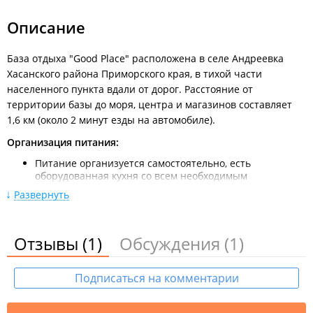
Личным автотранспортом:
Описание
Из Владивостока по трассе М60 Владивосток–Уссурийск до
поворота на п. Кипарисово (60 км). Далее, следуя указателю,
повернуть направо под мост с выездом налево в сторону п.
База отдыха "Good Place" расположена в селе Андреевка
Раздольное (10 км). В Раздольном повернуть налево на мост
Хасанского района Приморского края, в тихой части
и далее двигаться в сторону п. Краскино по трассе А189
населенного пункта вдали от дорог. Расстояние от
согласно указателям. Далее на развилке (Славянка-
территории базы до моря, центра и магазинов составляет
Зарубино) повернуть налево на Зарубино, на доезжая до
1,6 км (около 2 минут езды на автомобиле).
поселка снова налево на Андреевку (указатель).
Организация питания:
Питание организуется самостоятельно, есть
оборудованная кухня со всем необходимым
инвентарем и техникой.
Развернуть
На территории:
Бассейн без подогрева;
Отзывы
(1)
Обсуждения
(1)
Беседка;
Детская песочница;
Детский батут;
Подписаться на комментарии
Оборудованные мангальные зоны;
Место для костра.