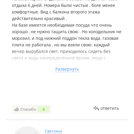
отдыха 6 дней. Номера были чистые , боле менее
комфортные. Вид с балкона второго этажа
действительно красивый .
На базе имеется необходимая посуда что очень
хорошо , не нужно тащить свою . Но холодильник не
морозил, и под нижний поддон текла вода. газовая
плита не работала , но мы взяли свою. каждый
вечер вырубался свет, приходилось сидеть без
света и воды неопределённое время. люди с
соседних номеров устраивали разборки между
Развернуть
собой до часу ночи , а их дети были сами по себе и
орали на всю базу .
Ещё столкнулась с такой ситуацией . У меня
сотовый оператор теле2
Связь просто ужасная , интернета не было . Все 6
дней была без связи чего не очень понравилось .
ответить
Спасибо
4
Второй раз на эту базу отдыха не поедем .
На самом деле, база очень маленькая ,
действительно мало места для парковки
автомобилей. Так же бассейн можно было сделать
Светлана