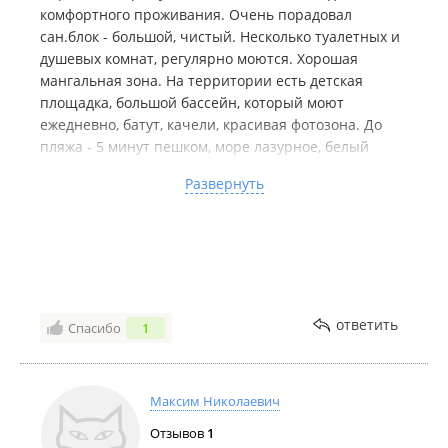
рекомендовать - не возникло.
комфортного проживания. Очень порадовал
сан.блок - большой, чистый. Несколько туалетных и
душевых комнат, регулярно моются. Хорошая
мангальная зона. На территории есть детская
площадка, большой бассейн, который моют
ежедневно, батут, качели, красивая фотозона. До
пляжа - 5 минут пешком, море лазурное, белый
песок, есть камни. До Ливадии 5-10 минут на
Развернуть
машине. Само местоположение бухты очень
удачное, мы за неделю посетили несколько
красивых бухт по-соседству. Нам очень
понравилось, планируем и на следующий сезон
забронировать номера. Спасибо Надежде и
персоналу базы за наш прекрасный отдых))
ответить
Недостатки:
Нет
Спасибо
1
Максим Николаевич
Отзывов
1