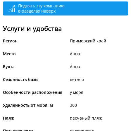
Поднять эту компанию
в разделах наверх
Услуги и удобства
Регион
Приморский край
Место
Анна
Бухта
Анна
Сезонность базы
летняя
Особенности расположения
у моря
Удаленность от моря, м
300
Пляж
песчаный пляж
Питьевая вода
водопровод