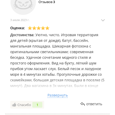
Отзывов
3
3 июля 2023 г.
Оценка:
Достоинства:
Уютно, чисто. Игровая территория
для детей (крытая от дождя), батут, бассейн,
мангальная площадка. Шикарная фотозона с
оригинальными светильниками; современная
беседка. Удачное сочетание модного стиля и
простого оформления. Вид на бухту, лёгкий шум
прибоя утом ласкает слух. Белый песок и лазурное
море в 4 минутах хотьбы. Прогулочные дорожки со
скамейками, большая детская площадка в поселке (5
минут). Два магазина в 3х минутах. Были в конце
июня, с погодой повезло - солнце палило, как в
Развернуть
августе, хотелось остаться подольше. Отлично
отдохнули. Эффект "сменить картинку" (мы из ВДК)
ответить
Спасибо
1
превзошёл все ожидания, потому что реально
сменили существование в урбане на Жизнь