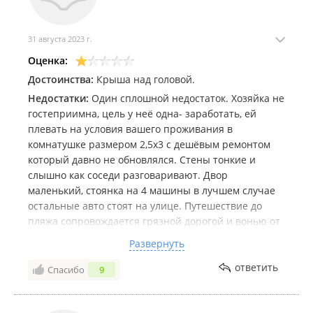
31 августа 2023 г.
Оценка:
Достоинства:
Крыша над головой.
Недостатки:
Один сплошной недостаток. Хозяйка не
гостеприимна, цель у неё одна- заработать, ей
плевать на условия вашего проживания в
комнатушке размером 2,5х3 с дешёвым ремонтом
который давно не обновлялся. Стены тонкие и
слышно как соседи разговаривают. Двор
маленький, стоянка на 4 машины в лучшем случае
остальные авто стоят на улице. Путешествие до
пляжа сопровождается грязной дорогой и вонью от
свинарника. Пляж очень маленький,
Развернуть
припорковаться великое счастье. Мебель на
веранде из палет (мечтал отдыхать на палетах).
ответить
Спасибо
9
Душевая тоже ещё то чудо -напор воды хотелось бы
увеличить как минимум в 3 раза температура не