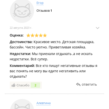
регулируется.
Егор
Можно ещё долго перечислять недостатки
Отзывов
1
привознесенной данной "базы" стоимость которой
4 т руб, красная цена ей в два раза меньше.
Советую рассматривать в последнюю очередь этого
чудо заведения. Читайте отзывы!
22 августа 2023 г.
Оценка:
Достоинства:
Красивое место. Детская площадка,
бассейн. Чисто уютно. Приветливая хозяйка.
Недостатки:
Мы приехали отдыхать ,а не искать
недостатки. Всё супер.
Комментарий:
Все кто пишут негативные отзывы я
вас понять не могу вы едите негативить или
отдыхать?
ответить
Спасибо
2
Алевтина