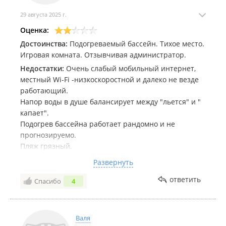
29 августа 2025 г.
Оценка:
Достоинства:
Подогреваемый бассейн. Тихое место.
Игровая комната. Отзывчивая администратор.
Недостатки:
Очень слабый мобильный интернет,
местный Wi-Fi -низкоскоростной и далеко не везде
работающий.
Напор воды в душе балансирует между "льется" и "
капает".
Подогрев бассейна работает рандомно и не
прогнозируемо.
Пляж грязный.
Комментарий:
Отдыхали в августе 2025. В целом -
Развернуть
не плохо.Отдельная обустроенная мангальная зона.
ответить
Спасибо
4
Детская площадка, бассейн(отлично подогреваемый
и в меру хлорированный), детская комната с
просмотров фильмов через проектор и игровая
приставка, стеллаж с книгами и мягкие пуфики.
Валя