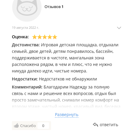
побольше , чтоб там купались не только дети .
Отзывов
1
19 августа 2022 г.
Оценка:
Достоинства:
Игровая детская площадка, отдыхали
семьей, двое детей, детям понравилось, бассейн,
поддерживается в чистоте, мангальная зона
расположена рядом, в чем и плюс, что не нужно
никуда далеко идти, чистые номера.
Недостатки:
Недостатков не обнаружили
Комментарий:
Благодарим Надежду за полную
связь с нами и решение всех вопросов, отдых был
просто замечательный, снимали номер комфорт на
втором этаже, чистый номер, красивый вид, беседка
убрана, отдыхали с полным комфортом, вернёмся
Развернуть
ещё не раз с удовольствием. Особенно понравилось
ответить
Спасибо
0
,что на базе отдыхают в основном все семейные ,не
застали шумных компаний. Детям очень