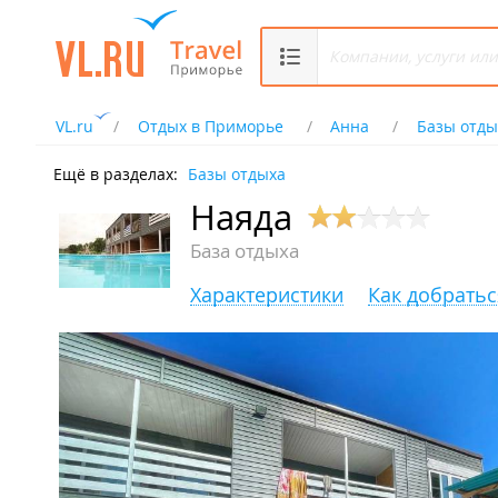
VL.ru
Отдых в Приморье
Анна
Базы отды
Ещё в разделах:
Базы отдыха
Наяда
База отдыха
Характеристики
Как добратьс