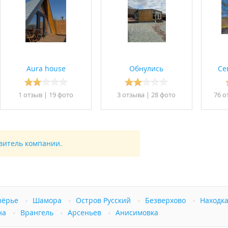
Aura house
Обнулись
Се
1 отзыв
|
19 фото
3 отзывa
|
28 фото
76 о
авитель компании.
зёрье
Шамора
Остров Русский
Безверхово
Находк
на
Врангель
Арсеньев
Анисимовка