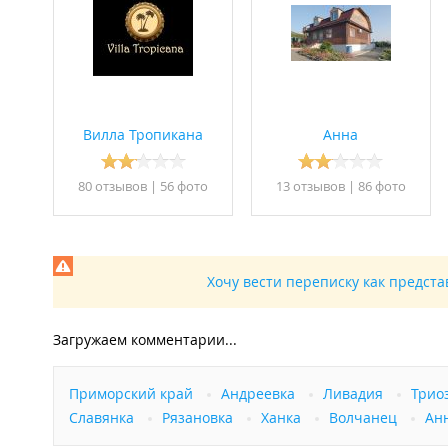
Вилла Тропикана
Анна
80 отзывов
|
56 фото
13 отзывов
|
86 фото
Хочу вести переписку как предст
Загружаем комментарии...
Приморский край
Андреевка
Ливадия
Трио
Славянка
Рязановка
Ханка
Волчанец
Ан