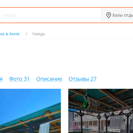
Базы отд
ха в Анне
Наяда
я
Фото 31
Описание
Отзывы 27