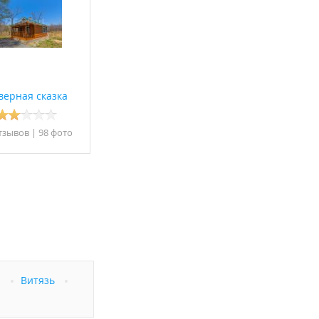
верная сказка
тзывов
|
98 фото
а
Витязь