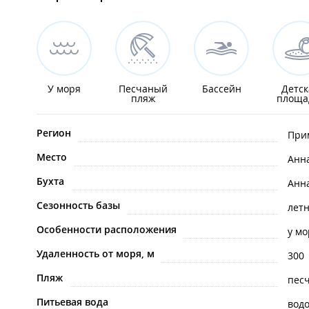
У моря
Песчаный
Бассейн
Детск
пляж
площа
Регион
При
Место
Анн
Бухта
Анн
Сезонность базы
лет
Особенности расположения
у мо
Удаленность от моря, м
300
Пляж
пес
Питьевая вода
вод