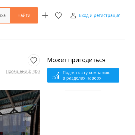
Найти
ыха
Вход и регистрация
Может пригодиться
Посещений: 400
Поднять эту компанию
в разделах наверх