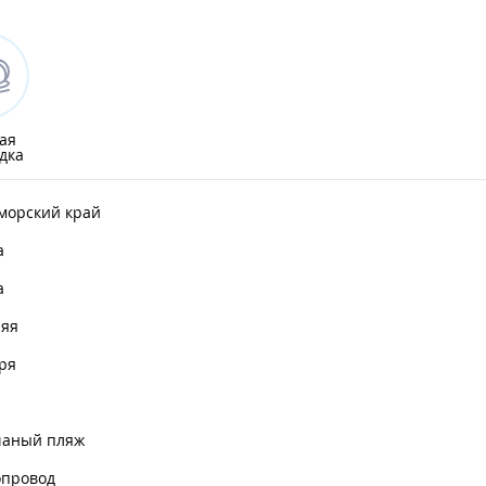
ая
дка
морский край
а
а
няя
ря
чаный пляж
опровод