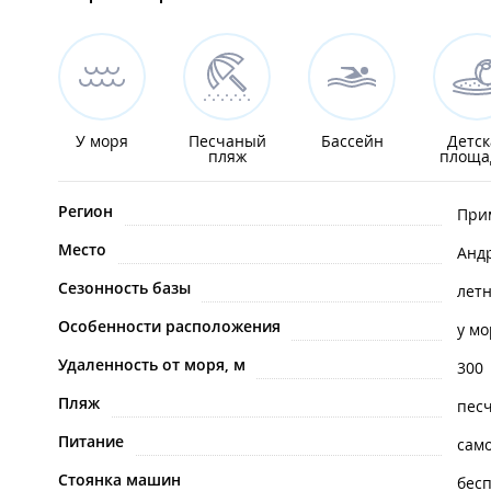
У моря
Песчаный
Бассейн
Детск
пляж
площа
Регион
При
Место
Анд
Сезонность базы
лет
Особенности расположения
у мо
Удаленность от моря, м
300
Пляж
пес
Питание
сам
Стоянка машин
бес