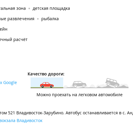
гальная зона
детская площадка
ные развлечения
рыбалка
сейн
ичный расчёт
Качество дороги:
х Google
Можно проехать на легковом автомобиле
том 521 Владивосток-Зарубино. Автобус останавливается в с. Ан
вокзала Владивосток