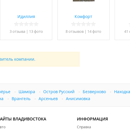
Идиллия
Комфорт
3 отзывa
|
13 фото
8 отзывов
|
14 фото
41
авитель компании.
зёрье
Шамора
Остров Русский
Безверхово
Находк
на
Врангель
Арсеньев
Анисимовка
САЙТЫ ВЛАДИВОСТОКА
ИНФОРМАЦИЯ
вто
Справка