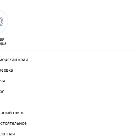
ая
дка
морский край
реевка
няя
ря
чаный пляж
остоятельное
платная