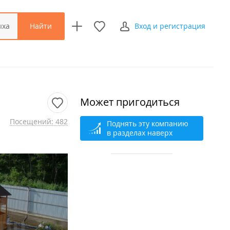
Найти
ыха
Вход и регистрация
Может пригодиться
Посещений: 482
Поднять эту компанию
в разделах наверх