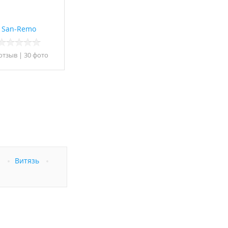
San-Remo
 отзыв
|
30 фото
а
Витязь