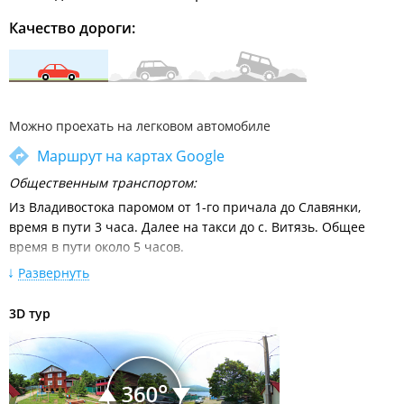
Качество дороги:
Можно проехать на легковом автомобиле
Маршрут на картах Google
Общественным транспортом:
Из Владивостока паромом от 1-го причала до Славянки,
время в пути 3 часа. Далее на такси до с. Витязь. Общее
время в пути около 5 часов.
Расписание катеров и паромов
Развернуть
Автобусом №521 от автовокзала г. Владивосток до
3D тур
Андреевки, далее на такси до Витязя. Время в пути - около 5
часов.
Расписание движения междугородних автобусов от
автовокзала Владивосток
Л
ичным автотранспортом: