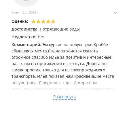
Предоставление трансфера (доставка пассажиров в
бухту Витязь в усадьбу "Парус");
6 сентября 2025 г.
Организация рыбалки;
Организация экскурсионных прогулок по окрестным
Оценка:
территориям и природным достопримечательностям.
Достоинства:
Потрясающие виды
ИП Шевелев И. И.
Недостатки:
Нет
Комментарий:
Экскурсия на полуостров Краббе -
сбывшаяся мечта.Сначала хочется сказать
огромное спасибо Илье за позитив и интересные
рассказы на протяжении всего пути. Дорога не
самая простая, только для высокопроходимого
транспорта. Илья показал нам красивейшие места
полуострова. С вершины горы Дегера нам
открылись потрясающие виды на весь полуостров
Краббе. В бухте Агатовой нам удалось найти такие
Развернуть
камни, как агат и яшма. Это красивое и загадочное
место мы обязательно посетим ещё не раз.