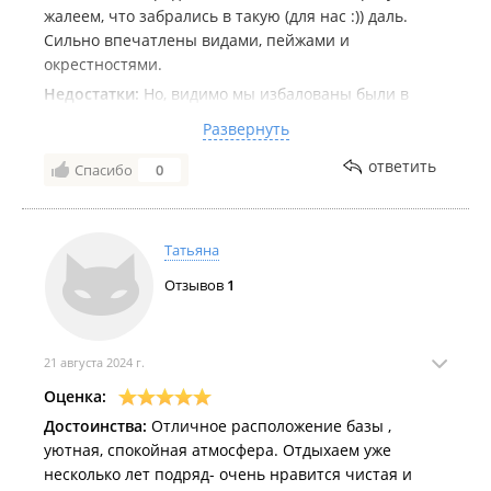
жалеем, что забрались в такую (для нас :)) даль.
Сильно впечатлены видами, пейжами и
окрестностями.
Недостатки:
Но, видимо мы избалованы были в
мирное время коттеджами в соседней с нами
Развернуть
Финляндии. На их фоне домики "комфорт" выглядят
очень тесными и достаточно "усталыми".
ответить
Спасибо
0
Сантехнику бы поменять... Или весь домик
реновировать...
И хозяйственный двор, расположенный прямо на
Татьяна
въезде на турбазу (а не где-нибудь с тыла) -
Отзывов
1
несколько смазывает впечатление от симпатичных
фотографий.
Комментарий:
Всё равно понравилось :)
21 августа 2024 г.
Оценка:
Достоинства:
Отличное расположение базы ,
уютная, спокойная атмосфера. Отдыхаем уже
несколько лет подряд- очень нравится чистая и