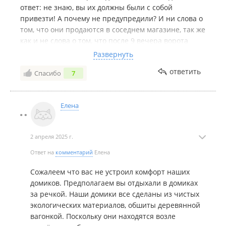
ответ: не знаю, вы их должны были с собой
привезти! А почему не предупредили? И ни слова о
том, что они продаются в соседнем магазине, так же
как и не слова о том, что после 9 вечера ворота
закрываются и вход через калитку с кодовым
Развернуть
замком! Хотите вентилятор? - двести рублей в сутки!
ответить
Спасибо
7
При стоимости снимаемого нами сарая 5600! Дали
мини- замочек для защиты нашего жилья. В жилье
невозможно вонючий холодильник. Деревянные
Елена
нары с кусками толстого поролоне вместо матрасов.
В постельном белье ни одной большой простыни,
которая бы застелила двуспальную лежанку.
2 апреля 2025 г.
Отсутствие туалетной бумаги, и мешков под мусор.
Отсутствие мест хранения вещей. Телевизор,
Ответ на
комментарий
Елена
который есть, но не работает. Очень сильный
Сожалеем что вас не устроил комфорт наших
затхлый запах сырости в домике. Окно выходит на
домиков. Предполагаем вы отдыхали в домиках
дверь соседнего домика, и если те жильцы курят -
за речкой. Наши домики все сделаны из чистых
мы нюхаем, если ночью гуляют, мы слушаем. И ещё:
экологических материалов, обшиты деревянной
даже если на этой базе будут кого-то убивать, то
вагонкой. Поскольку они находятся возле
помощи ждать не откуда: буянила пьяная особь :