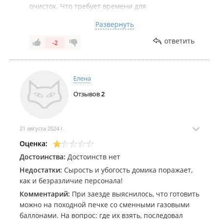
очисток. Что требует времени для
выветривания.
Развернуть
Непосредственно наши домики всегда сухие и
ответить
-2
чистые, даже в сырую погоду.
Отключение электроэнергии - это проблема всей
Елена
Андреевки.
Мы всегда исправно подаём воду при
Отзывов
2
отключении электричества.
В вашем случае были форс- мажорные
обстоятельства: устранение технической
21 августа 2024 г.
неисправности на водонасосной станции на
Оценка:
непродолжительное время. Приносим свои
Достоинства:
извинения!
Достоинств нет
Недостатки:
Сырость и убогость домика поражает,
как и безразличие персонала!
Комментарий:
При заезде выяснилось, что готовить
можно на походной печке со сменными газовыми
баллонами. На вопрос: где их взять, последовал