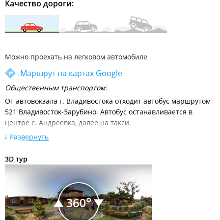
Качество дороги:
Можно проехать на легковом автомобиле
Маршрут на картах Google
Общественным транспортом:
От автовокзала г. Владивостока отходит автобус маршрутом
521 Владивосток-Зарубино. Автобус останавливается в
центре с. Андреевка, далее на такси.
Расписание движения междугородних автобусов от
Развернуть
автовокзала Владивосток
3D тур
Личным автотранспортом:
Из Владивостока по трассе М60 Владивосток–Уссурийск до
поворота на п. Кипарисово (60 км). Далее, следуя указателю,
повернуть направо под мост с выездом налево в сторону п.
Раздольное (10 км). В Раздольном повернуть налево на мост
и далее двигаться в сторону п. Краскино по трассе А189