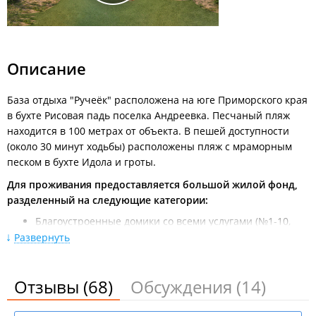
согласно указателям. Через ~150 км. будет поворот с трассы
в сторону с. Андреевка. До базы ехать 2 км через все село
вдоль моря, до развилки на п. Витязь и Рисовую падь.
Из Уссурийска
по трассе Уссурийск–Владивосток до
Описание
поворота на п. Раздольное. В п. Раздольное поворот
направо на мост на п. Краскино, пгт. Славянку (указатель).
База отдыха "Ручеёк" расположена на юге Приморского края
Далее также, как из Владивостока.
в бухте Рисовая падь поселка Андреевка. Песчаный пляж
находится в 100 метрах от объекта. В пешей доступности
(около 30 минут ходьбы) расположены пляж с мраморным
песком в бухте Идола и гроты.
Для проживания предоставляется большой жилой фонд,
разделенный на следующие категории:
Благоустроенные домики со всеми услугами (№1-10,
№17 и двухэтажный дом у речки) вместимостью на 4, 5,
Развернуть
6 и 8 человек;
Номера со смежными или раздельными комнатами в
одноэтажном корпусе №1 (всего 4 номера с
Отзывы
(68)
Обсуждения
(14)
отдельными входами) вместимостью на 4, 5 и 6
человек, а также номер на втором этаже;
Летние отдельно стоящие домики (№12-16 за речкой и