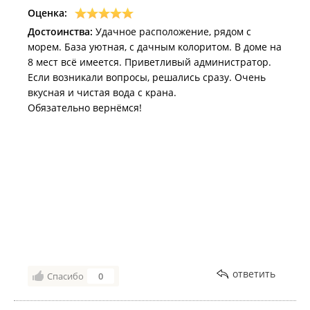
Оценка:
Размещение и нахождение на территории с
домашними животными допускается по
Достоинства:
Удачное расположение, рядом с
предварительному согласованию с администрацией
морем. База уютная, с дачным колоритом. В доме на
базы отдыха.
8 мест всё имеется. Приветливый администратор.
База отдыха в
Едином реестре объектов классификации в
Если возникали вопросы, решались сразу. Очень
сфере туристской индустрии
.
вкусная и чистая вода с крана.
Обязательно вернёмся!
ответить
Спасибо
0