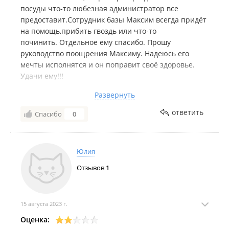
посуды что-то любезная администратор все
предоставит.Сотрудник базы Максим всегда придёт
на помощь,прибить гвоздь или что-то
починить. Отдельное ему спасибо. Прошу
руководство поощрения Максиму. Надеюсь его
мечты исполнятся и он поправит своё здоровье.
Удачи ему!!!
На территории базы для развлечений есть
Развернуть
:бассейн,
тарзанка,батут,качели,горка,тренажёры....и.т.д.
ответить
Спасибо
0
Детям скучно не было.
Прекрасные зоны отдыха, беседки рядом и мангал и
казан,зона для костра где душевно пели песни.
Юлия
Спасибо за отдых.
Отзывов
1
15 августа 2023 г.
Оценка: