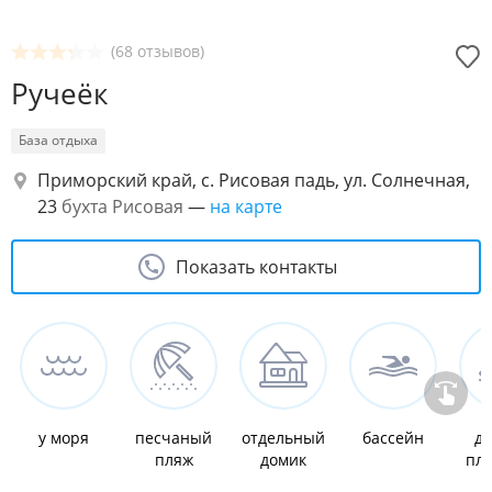
(68 отзывов)
Ручеёк
База отдыха
Приморский край, с. Рисовая падь, ул. Солнечная,
23
бухта Рисовая
—
на карте
Показать контакты
у моря
песчаный
отдельный
бассейн
де
пляж
домик
пл