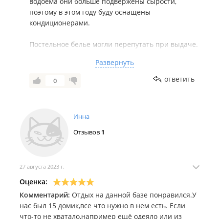
водоёма они больше подвержены сырости,
материлась, орала, кидалась на своих близких,
поэтому в этом году буду оснащены
работники базы самоустранились и свой
кондиционерами.
контактный телефон отключили
Постельное белье могли перепутать при выдаче.
Всегда можно попросить у администратора
Развернуть
дополнительное одеяло или любой атрибут из
кухонных принадлежностей и тп безоплатно. При
ответить
0
заселении пакет для мусора выдаётся
одноразово.
Приносим извинения за персонал, мы будем
Инна
более внимательно относится к приёму на
работу людей - всё для вашего комфортного
Отзывов
1
отдыха!
27 августа 2023 г.
Оценка:
Комментарий:
Отдых на данной базе понравился.У
нас был 15 домик,все что нужно в нем есть. Если
что-то не хватало,например ещё одеяло или из