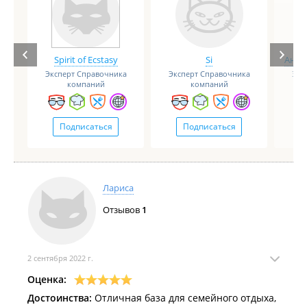
Spirit of Ecstasy
Si
Анге
Эксперт Справочника
Эксперт Справочника
Экс
компаний
компаний
Подписаться
Подписаться
Лариса
Отзывов
1
2 сентября 2022 г.
Оценка:
Достоинства:
Отличная база для семейного отдыха,