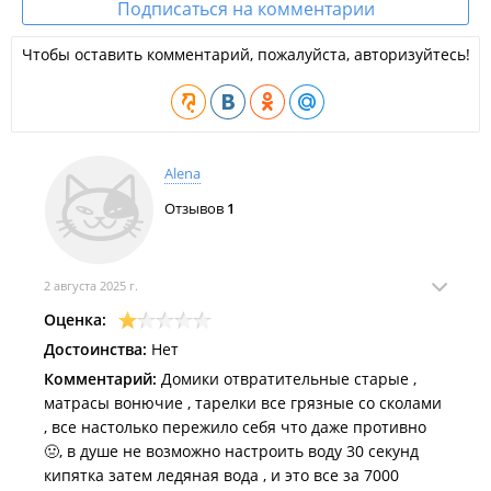
Подписаться на комментарии
№19) вместимостью на 3 и 4 человека.
Оснащение номеров/домиков:
Чтобы оставить комментарий, пожалуйста, авторизуйтесь!
В благоустроенных домиках (№1-10, №17) и номерах
корпуса №1 предусмотрены индивидуальные санузлы
с душем и туалетом, а также крытые или открытые
веранды. Двухэтажный дом у речки дополнительно
оборудован балконом;
Alena
Номера №1 и №2 в корпусе №1 имеют смежную
планировку комнат, а номер №3 оснащен
Отзывов
1
индивидуальной кухней;
Летние домики №12-16 оборудованы индивидуальной
кухней, а туалет и душ для данной категории и домика
№19 являются общими и расположены на территории
2 августа 2025 г.
базы отдыха.
Оценка:
Организация питания:
Достоинства:
Нет
Предусмотрена возможность для самостоятельного
Комментарий:
Домики отвратительные старые ,
приготовления пищи. В шаговой доступности находятся
матрасы вонючие , тарелки все грязные со сколами
магазины.
, все настолько пережило себя что даже противно
Дополнительная информация:
🤢, в душе не возможно настроить воду 30 секунд
кипятка затем ледяная вода , и это все за 7000
Минимальный срок бронирования составляет 3 суток;