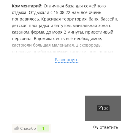
Комментарий:
Отличная база для семейного
отдыха. Отдыхали с 15.08.22 нам всё очень
понравилось. Красивая территория, баня, бассейн,
детская площадка и батутом, мангальная зона с
казаном, ферма, до моря 2 минуты, приветливый
персонал. В домиках есть всё необходимое,
кастрюли большая маленькая, 2 сковороды,
столовые приборы, кружки, тарелки, нож, черпак,
лопатка, тазик ( но лучше взять ещё один). Всё что
Развернуть
нам не понравилось это ужасные, самодельные,
жёсткие кровати, где вместо матраса поролон.
PS Если поменяете кровати мы в следующем году
обязательно к вам приедем
ответить
Спасибо
1