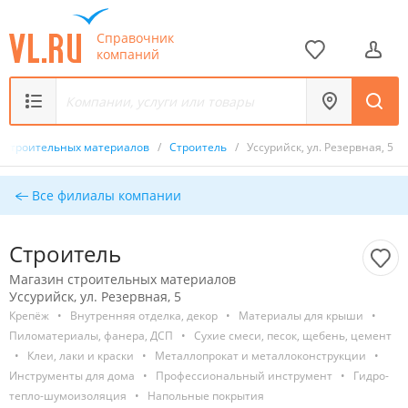
Справочник
компаний
 строительных материалов
/
Строитель
/
Уссурийск, ул. Резервная, 5
Все филиалы компании
Строитель
Магазин строительных материалов
Уссурийск, ул. Резервная, 5
Крепёж
•
Внутренняя отделка, декор
•
Материалы для крыши
•
Пиломатериалы, фанера, ДСП
•
Сухие смеси, песок, щебень, цемент
•
Клеи, лаки и краски
•
Металлопрокат и металлоконструкции
•
Инструменты для дома
•
Профессиональный инструмент
•
Гидро-
тепло-шумоизоляция
•
Напольные покрытия