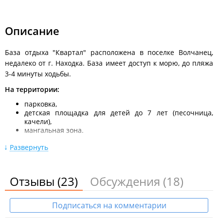
Описание
База отдыха "Квартал" расположена в поселке Волчанец,
недалеко от г. Находка. База имеет доступ к морю, до пляжа
3-4 минуты ходьбы.
На территории:
парковка,
детская площадка для детей до 7 лет (песочница,
качели),
мангальная зона.
Дополнительные предложения:
Развернуть
Прокат водных мотоциклов, катание на "бананах",
"таблетках", водных лыжах;
Отзывы
(23)
Обсуждения
(18)
Такси с ж/д вокзала г. Находка (организуется по
договоренности с администрацией).
Питание организуется самостоятельно (есть посуда,
Подписаться на комментарии
мангалы). Веранда оборудована для приготовления