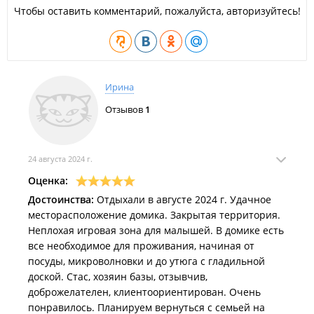
пищи. На территории поселка есть магазины и кафе
Чтобы оставить комментарий, пожалуйста, авторизуйтесь!
китайской кухни.
Тихий час: с 22:00 до 9:00.
Пребывание с домашними животными запрещено.
Ирина
Отзывов
1
24 августа 2024 г.
Оценка:
Достоинства:
Отдыхали в августе 2024 г. Удачное
месторасположение домика. Закрытая территория.
Неплохая игровая зона для малышей. В домике есть
все необходимое для проживания, начиная от
посуды, микроволновки и до утюга с гладильной
доской. Стас, хозяин базы, отзывчив,
доброжелателен, клиентоориентирован. Очень
понравилось. Планируем вернуться с семьей на