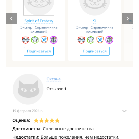
Spirit of Ecstasy
Si
Анге
Эксперт Справочника
Эксперт Справочника
Экс
компаний
компаний
Подписаться
Подписаться
Оксана
Отзывов
1
19 февраля 2024 г.
Оценка:
Достоинства:
Сплошные достоинства
Недостатки:
Больше пожелания, чем недостатки.