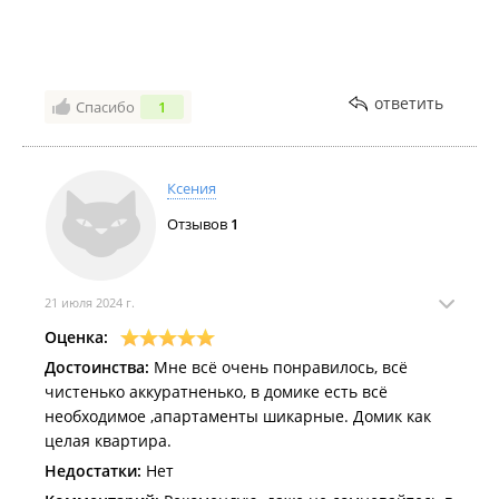
особенно сутра море кайф, когда волн нет. Спасибо
за гостеприимство. Видно что Хозяин домиков
старается. Хорошего бы помощника ему! Успехов
вам и процветания!
ответить
Спасибо
1
Ксения
Отзывов
1
21 июля 2024 г.
Оценка:
Достоинства:
Мне всё очень понравилось, всё
чистенько аккуратненько, в домике есть всё
необходимое ,апартаменты шикарные. Домик как
целая квартира.
Недостатки:
Нет