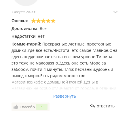
7 августа 2023 г.
Оценка:
Достоинства:
Всё
Недостатки:
нет
Комментарий:
Прекрасные ,уютные, просторные
домики ,где всё есть.Чистота -это самое главное.Она
здесь поддерживается на высшем уровне.Тишина-
это тоже не маловажно.Здесь она есть.Море за
забором, почти 4 минуты.Пляж песчаный,удобный
выход к морю.Есть рядом множество
магазинов,кафе с домашней кухней.Цены в
магазинах не особо отличаютя от города, в отличии
от курорта Андреевки, где в сезон космические
Развернуть
цены на всё.Собственный мангал,парковка.Чистый
ответить
Спасибо
1
воздух и шум моря.Спасибо Стасу,что прикладывает
много сил и времени для такого хорошего отдыха.А
если людям что то не нравится,так пусть дома сидят
телевизор смотрят.Успехов в вашем деле,побольше