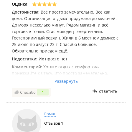
Оценка:
Достоинства:
Всё просто замечательно. Всё как
дома. Организация отдыха продумана до мелочей.
До моря несколько минут. Рядом магазин и всё
торговые точки. Стас молодец- энергичный.
Гостеприимный хозяин. Жили в 6 местном домике с
25 июля по август 23 г. Спасибо большое.
Обязательно приедем ещё.
Недостатки:
Их просто нет
Комментарий:
Хотите отдых с комфортом-
приезжайте к Стасу. Это просто замечательно.
Горячая вода, кондиционер, стиральная машинка,
Развернуть
что важно с маленьким ребёнком. Спасибо за отдых
ответить
Спасибо
1
Роман
Отзывов
1