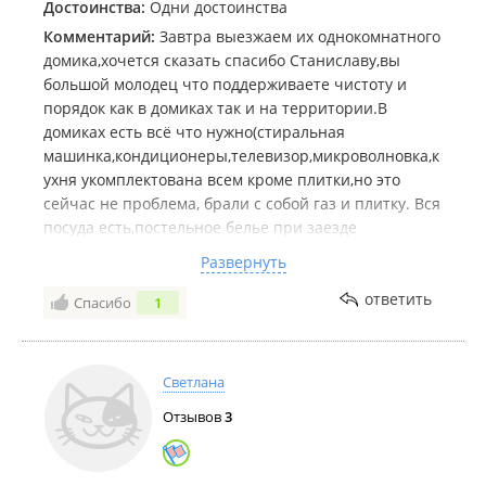
Достоинства:
Одни достоинства
Комментарий:
Завтра выезжаем их однокомнатного
домика,хочется сказать спасибо Станиславу,вы
большой молодец что поддерживаете чистоту и
порядок как в домиках так и на территории.В
домиках есть всё что нужно(стиральная
машинка,кондиционеры,телевизор,микроволновка,к
ухня укомплектована всем кроме плитки,но это
сейчас не проблема, брали с собой газ и плитку. Вся
посуда есть,постельное белье при заезде
чистое,возьмите только полотенца для тела
Развернуть
большие.очень понравилось что тихо,с детками
самое то отдыхать.Поэтому снимайте домик не
ответить
Спасибо
1
пожалеете,если не хочется готовить можно в
магазинчиках купить готовое
Светлана
Отзывов
3