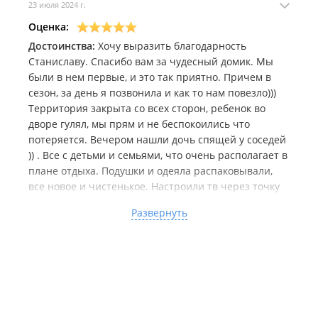
23 июля 2024 г.
Оценка:
Достоинства:
Хочу выразить благодарность
Станиславу. Спасибо вам за чудесный домик. Мы
были в нем первые, и это так приятно. Причем в
сезон, за день я позвонила и как то нам повезло)))
Территория закрыта со всех сторон, ребенок во
дворе гулял, мы прям и не беспокоились что
потеряется. Вечером нашли дочь спящей у соседей
)) . Все с детьми и семьями, что очень располагает в
плане отдыха. Подушки и одеяла распаковывали,
все новое и чистенькое. Настроили тв через точку
доступа с телефона, далее на пульте кнопка ютуб
Развернуть
(может кому и пригодится). Море в 3 минутах
ходьбы, магазин через дорогу, есть все необходимое
для отдыха. Китайскую кухню заказывали, крабы
креветки, все рядом! Пиво на разлив в магазине.
Море нормальное, капуста везде сухая черная на
пляже лежит, если кому эстетику надо то этот
момент есть. Дети накупались назагарались,