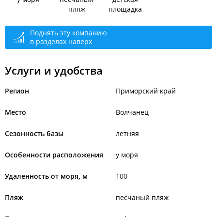
пляж
площадка
Поднять эту компанию
в разделах наверх
Услуги и удобства
Регион
Приморский край
Место
Волчанец
Сезонность базы
летняя
Особенности расположения
у моря
Удаленность от моря, м
100
Пляж
песчаный пляж