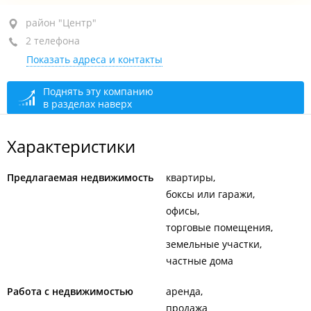
район "Центр", ул. Капитана Шефнера, 2
район "Центр"
2 телефона
каб. 202, 203
Показать адреса и контакты
+7 (423) 248-76-56
+7 902 485-76-56
Поднять эту компанию
в разделах наверх
сегодня закрыто
Характеристики
Предлагаемая недвижимость
квартиры
боксы или гаражи
офисы
торговые помещения
земельные участки
частные дома
Работа с недвижимостью
аренда
продажа