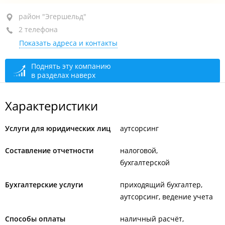
район "Эгершельд", ул. Сипягина, 20Б
район "Эгершельд"
2 телефона
+7 908 990-91-52
Показать адреса и контакты
+7 908 999-80-91
закрыто, откроется в 09:00
Поднять эту компанию
в разделах наверх
Характеристики
Услуги для юридических лиц
аутсорсинг
Составление отчетности
налоговой
бухгалтерской
Бухгалтерские услуги
приходящий бухгалтер
аутсорсинг, ведение учета
Способы оплаты
наличный расчёт